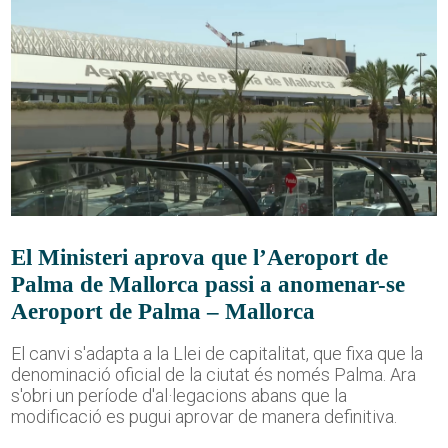
El Ministeri aprova que l’Aeroport de
Palma de Mallorca passi a anomenar-se
Aeroport de Palma – Mallorca
El canvi s'adapta a la Llei de capitalitat, que fixa que la
denominació oficial de la ciutat és només Palma. Ara
s'obri un període d'al·legacions abans que la
modificació es pugui aprovar de manera definitiva.