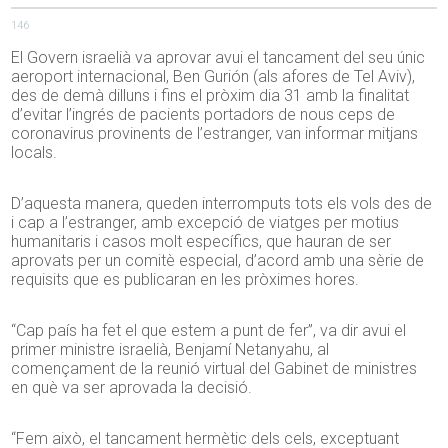
146
El Govern israelià va aprovar avui el tancament del seu únic
aeroport internacional, Ben Gurión (als afores de Tel Aviv),
des de demà dilluns i fins el pròxim dia 31 amb la finalitat
d’evitar l’ingrés de pacients portadors de nous ceps de
coronavirus provinents de l’estranger, van informar mitjans
locals.
D’aquesta manera, queden interromputs tots els vols des de
i cap a l’estranger, amb excepció de viatges per motius
humanitaris i casos molt específics, que hauran de ser
aprovats per un comitè especial, d’acord amb una sèrie de
requisits que es publicaran en les pròximes hores.
“Cap país ha fet el que estem a punt de fer”, va dir avui el
primer ministre israelià, Benjamí Netanyahu, al
començament de la reunió virtual del Gabinet de ministres
en què va ser aprovada la decisió.
“Fem això, el tancament hermètic dels cels, exceptuant