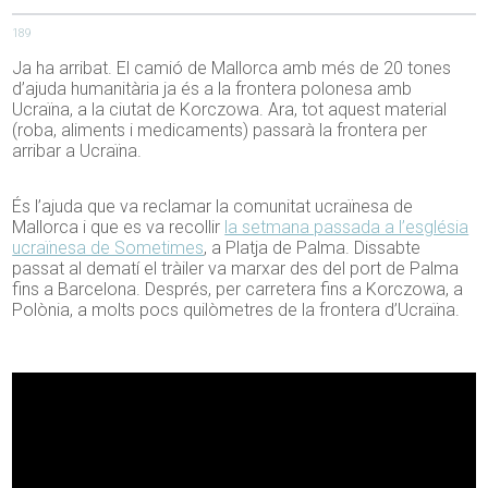
189
Ja ha arribat. El camió de Mallorca amb més de 20 tones
d’ajuda humanitària ja és a la frontera polonesa amb
Ucraïna, a la ciutat de Korczowa. Ara, tot aquest material
(roba, aliments i medicaments) passarà la frontera per
arribar a Ucraïna.
És l’ajuda que va reclamar la comunitat ucraïnesa de
Mallorca i que es va recollir
la setmana passada a l’església
ucraïnesa de Sometimes
, a Platja de Palma. Dissabte
passat al dematí el tràiler va marxar des del port de Palma
fins a Barcelona. Després, per carretera fins a Korczowa, a
Polònia, a molts pocs quilòmetres de la frontera d’Ucraïna.