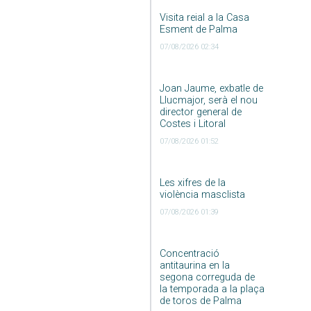
Visita reial a la Casa
Esment de Palma
07/08/2026 02:34
Joan Jaume, exbatle de
Llucmajor, serà el nou
director general de
Costes i Litoral
07/08/2026 01:52
Les xifres de la
violència masclista
07/08/2026 01:39
Concentració
antitaurina en la
segona correguda de
la temporada a la plaça
de toros de Palma