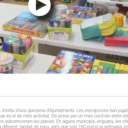
d’estiu d’una quinzena d’Ajuntaments. Les inscripcions han pujat 
ue és el de més activitat. Els preus per un mes oscil·len entre el
oris subvencionen les places. En alguns municipis, enguany, les ofe
 diferent, també de preu, atès que són 160 euros la setmana, és