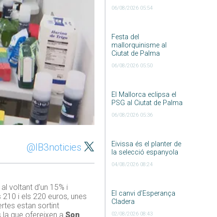
06/08/2026 05:54
Festa del
mallorquinisme al
Ciutat de Palma
06/08/2026 05:50
El Mallorca eclipsa el
PSG al Ciutat de Palma
06/08/2026 05:36
Eivissa és el planter de
@IB3noticies
la selecció espanyola
04/08/2026 08:24
al voltant d’un 15% i
El canvi d’Esperança
s 210 i els 220 euros, unes
Cladera
rtes estan sortint
 la que ofereixen a
Son
02/08/2026 08:43