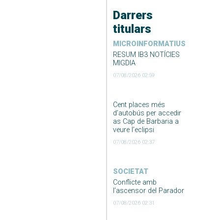
Darrers
titulars
MICROINFORMATIUS
RESUM IB3 NOTÍCIES
MIGDIA
07/08/2026 02:59
Cent places més
d’autobús per accedir
as Cap de Barbaria a
veure l’eclipsi
07/08/2026 02:37
SOCIETAT
Conflicte amb
l’ascensor del Parador
07/08/2026 02:31