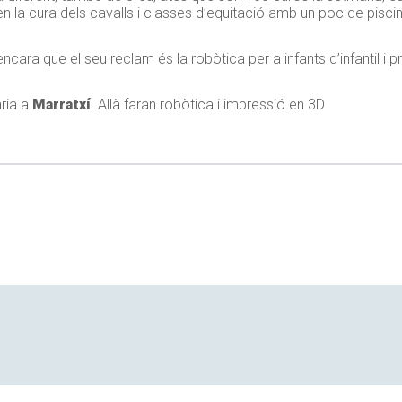
en la cura dels cavalls i classes d’equitació amb un poc de pisci
ncara que el seu reclam és la robòtica per a infants d’infantil i p
ària a
Marratxí
. Allà faran robòtica i impressió en 3D