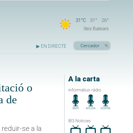
31°C
31°
26°
Illes Balears
▶ EN DIRECTE
A la carta
itació o
informatius ràdio
a de
MATÍ
MIGDIA
VESPRE
IB3 Noticies
reduïr-se a la