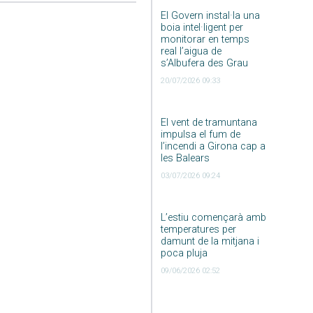
El Govern instal·la una
boia intel·ligent per
monitorar en temps
real l’aigua de
s’Albufera des Grau
20/07/2026 09:33
El vent de tramuntana
impulsa el fum de
l’incendi a Girona cap a
les Balears
03/07/2026 09:24
L’estiu començarà amb
temperatures per
damunt de la mitjana i
poca pluja
09/06/2026 02:52