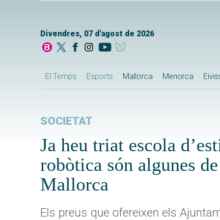
Divendres, 07 d'agost de 2026
El Temps
Esports
Mallorca
Menorca
Eivi
SOCIETAT
Ja heu triat escola d’es
robòtica són algunes de
Mallorca
Els preus que ofereixen els Ajuntam