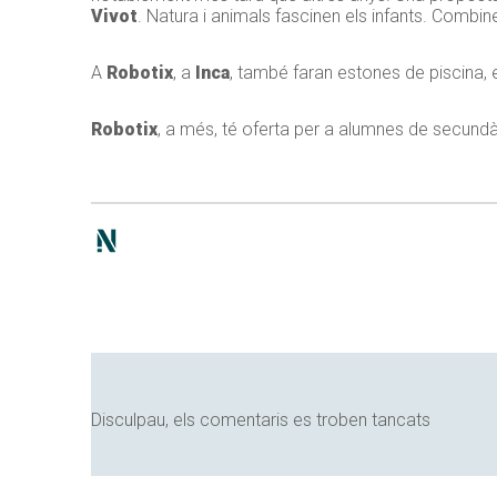
Vivot
. Natura i animals fascinen els infants. Combin
A
Robotix
, a
Inca
, també faran estones de piscina, e
Robotix
, a més, té oferta per a alumnes de secund
Disculpau, els comentaris es troben tancats