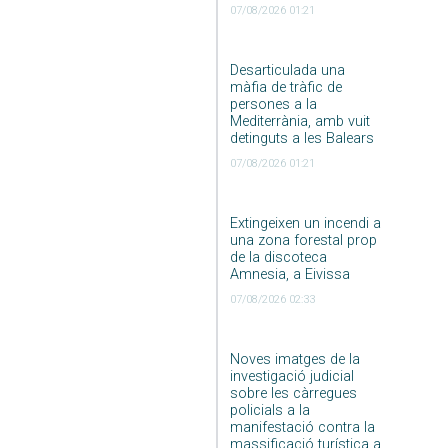
07/08/2026 01:21
Desarticulada una
màfia de tràfic de
persones a la
Mediterrània, amb vuit
detinguts a les Balears
07/08/2026 01:21
Extingeixen un incendi a
una zona forestal prop
de la discoteca
Amnesia, a Eivissa
07/08/2026 02:33
Noves imatges de la
investigació judicial
sobre les càrregues
policials a la
manifestació contra la
massificació turística a