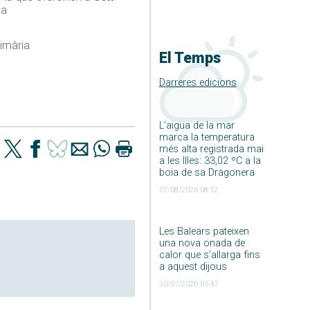
na
rimària
El Temps
Darreres edicions
L’aigua de la mar
marca la temperatura
més alta registrada mai
a les Illes: 33,02 ºC a la
boia de sa Dragonera
07/08/2026 08:12
Les Balears pateixen
una nova onada de
calor que s’allarga fins
a aquest dijous
20/07/2026 03:47