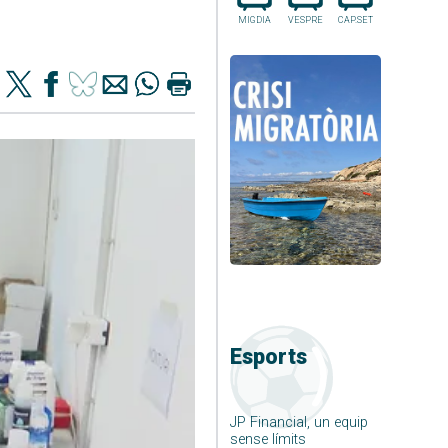
MIGDIA
VESPRE
CAP.SET
Esports
JP Financial, un equip
sense límits