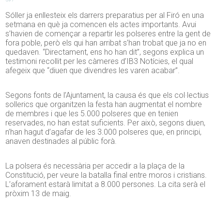
Sóller ja enllesteix els darrers preparatius per al Firó en una
setmana en què ja comencen els actes importants. Avui
s’havien de començar a repartir les polseres entre la gent de
fora poble, però els qui han arribat s’han trobat que ja no en
quedaven. “Directament, ens ho han dit”, segons explica un
testimoni recollit per les càmeres d’IB3 Notícies, el qual
afegeix que “diuen que divendres les varen acabar”.
Segons fonts de l’Ajuntament, la causa és que els col·lectius
sollerics que organitzen la festa han augmentat el nombre
de membres i que les 5.000 polseres que en tenien
reservades, no han estat suficients. Per això, segons diuen,
n’han hagut d’agafar de les 3.000 polseres que, en principi,
anaven destinades al públic forà.
La polsera és necessària per accedir a la plaça de la
Constitució, per veure la batalla final entre moros i cristians.
L’aforament estarà limitat a 8.000 persones. La cita serà el
pròxim 13 de maig.