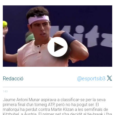
Redacció
@esportsib3
143
Jaume Antoni Munar aspirava a classificar-se per la seva
primera final d’un torneig ATP, però no ha pogut ser. El
mallorquí ha perdut contra Martin Klizan a les semifinals de
Kitzbuhel, a Àustria. El primer set s’ha decidit al tie-break i l’ha