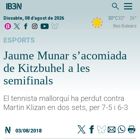
Dissabte, 08 d'agost de 2026
30°C
32°
26°
Illes Balears
ESPORTS
Jaume Munar s’acomiada
de Kitzbuhel a les
semifinals
El tennista mallorquí ha perdut contra
Martin Klizan en dos sets, per 7-5 i 6-3
03/08/2018