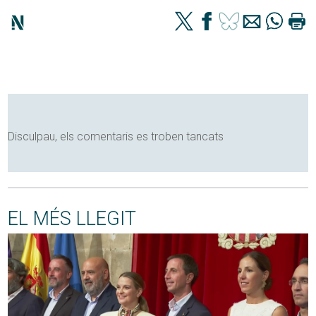
Disculpau, els comentaris es troben tancats
EL MÉS LLEGIT