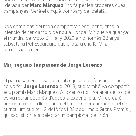
liderada per
Marc Márquez
i ho fa per les properes dues
campanyes. Serà el cinquè company del català.
Dos campions del món compartiran escuderia, amb la
intenció de fer campió de nou a Honda. Mir, que va guanyar
el mundial de Moto GP l’any 2020 amb només 22 anys,
substituirà Pol Espargaró que pilotarà una KTM la
temporada vinent.
Mir, segueix les passes de Jorge Lorenzo
El palmesà serà el segon mallorquí que defensarà Honda, ja
ho va fer
Jorge Lorenzo
el 2019, que també va compartir
equip amb Marc Márquez. A Lorenzo no li va anar del tot bé i
es va retirar després d’aquesta experiència. Mir cercarà
créixer i tornar a lluitar amb els millors per augmentar el seu
currículum que té 12 victòries i 33 pòdiums a Grans Premis i,
qui sap, si torna a celebrar un campionat del món.