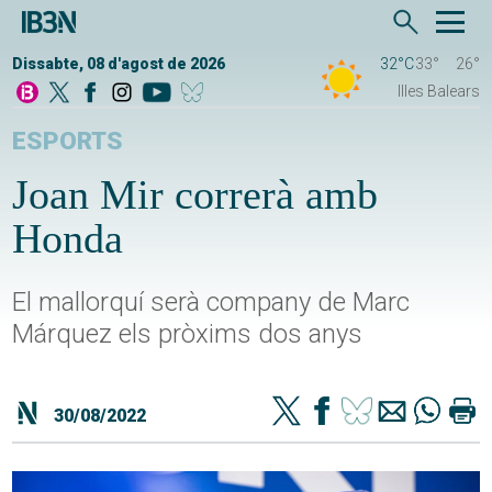
Dissabte, 08 d'agost de 2026
32°C
33°
26°
Illes Balears
ESPORTS
Joan Mir correrà amb
Honda
El mallorquí serà company de Marc
Márquez els pròxims dos anys
30/08/2022