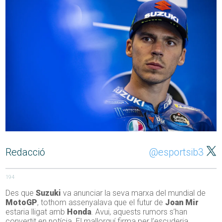
Redacció
@esportsib3
194
Des que
Suzuki
va anunciar la seva marxa del mundial de
MotoGP
, tothom assenyalava que el futur de
Joan Mir
estaria lligat amb
Honda
. Avui, aquests rumors s’han
convertit en notícia. El mallorquí firma per l’escuderia