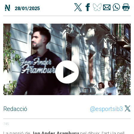
28/01/2025
Redacció
@esportsib3
745
La passió de
Jon Ander Aramburu
pel dibuix, l’art i la pell