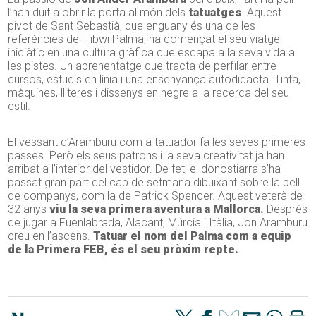
l’han duit a obrir la porta al món dels
tatuatges
. Aquest
pivot de Sant Sebastià, que enguany és una de les
referències del Fibwi Palma, ha començat el seu viatge
iniciàtic en una cultura gràfica que escapa a la seva vida a
les pistes. Un aprenentatge que tracta de perfilar entre
cursos, estudis en línia i una ensenyança autodidacta. Tinta,
màquines, lliteres i dissenys en negre a la recerca del seu
estil.
El vessant d’Aramburu com a tatuador fa les seves primeres
passes. Però els seus patrons i la seva creativitat ja han
arribat a l’interior del vestidor. De fet, el donostiarra s’ha
passat gran part del cap de setmana dibuixant sobre la pell
de companys, com la de Patrick Spencer. Aquest veterà de
32 anys
viu la seva primera aventura a Mallorca.
Després
de jugar a Fuenlabrada, Alacant, Múrcia i Itàlia, Jon Aramburu
creu en l’ascens.
Tatuar el nom del Palma com a equip
de la Primera FEB, és el seu pròxim repte.