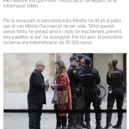
Kiko Mestre, Europa Press i l’Associació de Mitjans de la
Informació (AMI).
Per la seva part, el periodista
Kiko
Mestre ha dit en el judici
que el cas Mòbils
l’
ha marcat de per vida.
“
M’he quedat
sense fonts, he perdut amics i estic en tractament, prenent
tres pastilles al dia
”, ha assegurat.
Per tot això, el periodista
reclama una indemnització de 30.000 euros.