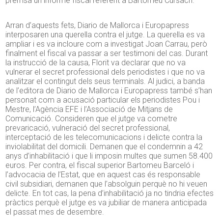
premsa un informe fiscal referent a Bartomeu Cursach.
Arran d’aquests fets, Diario de Mallorca i Europapress
interposaren una querella contra el jutge. La querella es va
ampliar i es va incloure com a investigat Joan Carrau, però
finalment el fiscal va passar a ser testimoni del cas. Durant
la instrucció de la causa, Florit va declarar que no va
vulnerar el secret professional dels periodistes i que no va
analitzar el contingut dels seus terminals. Al judici, a banda
de l’editora de Diario de Mallorca i Europapress també s’han
personat com a acusació particular els periodistes Pou i
Mestre, l’Agència EFE i l’Associació de Mitjans de
Comunicació. Consideren que el jutge va cometre
prevaricació, vulneració del secret professional,
interceptació de les telecomunicacions i delicte contra la
inviolabilitat del domicili. Demanen que el condemnin a 42
anys d’inhabilitació i que li imposin multes que sumen 58.400
euros. Per contra, el fiscal superior Bartomeu Barceló i
l’advocacia de l’Estat, que en aquest cas és responsable
civil subsidiari, demanen que l’absolguin perquè no hi veuen
delicte. En tot cas, la pena d’inhabilitació ja no tindria efectes
pràctics perquè el jutge es va jubiliar de manera anticipada
el passat mes de desembre.