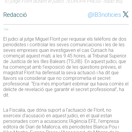
El jutge Florit durant el judici. /EUROPA PRESS- Isaac Buj.
Redacció
@IB3noticies
198
El judici al jutge Miguel Florit per requisar els telèfons de dos
periodistes i controlar les seves comunicacions i les de les
seves empreses quan investigaven el cas Cursach ha
començat aquest matí, a les 9.45 hores, al Tribunal Superior
de Justícia de les Illes Balears (TSJIB). En aquest judici, que
ha començat amb l’exposició de les qüestions prèvies, el
magistrat Florit ha defensat la seva actuació i ha dit que
llavors va considerar que no comprometia el secret
professional. “Era més important esbrinar qui havia comès el
delicte de revelació que garantir el secret professional”, ha
dit.
La Fiscalia, que dóna suport a l’actuació de Florit, no
exerceix d’acusació en aquest judici, en el qual estan
personades com a acusacions l’Agència EFE, l’empresa
editora de Diari de Mallorca, els periodistes Blanca Pou i