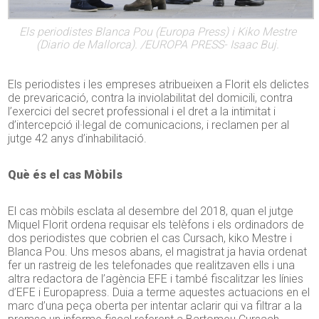
Els periodistes Blanca Pou (Europa Press) i Kiko Mestre
(Diario de Mallorca). /EUROPA PRESS- Isaac Buj.
Els periodistes i les empreses atribueixen a Florit els delictes
de prevaricació, contra la inviolabilitat del domicili, contra
l’exercici del secret professional i el dret a la intimitat i
d’intercepció il·legal de comunicacions, i reclamen per al
jutge 42 anys d’inhabilitació.
Què és el cas Mòbils
El cas mòbils esclata al desembre del 2018, quan el jutge
Miquel Florit ordena requisar els telèfons i els ordinadors de
dos periodistes que cobrien el cas Cursach, kiko Mestre i
Blanca Pou. Uns mesos abans, el magistrat ja havia ordenat
fer un rastreig de les telefonades que realitzaven ells i una
altra redactora de l’agència EFE i també fiscalitzar les línies
d’EFE i Europapress. Duia a terme aquestes actuacions en el
marc d’una peça oberta per intentar aclarir qui va filtrar a la