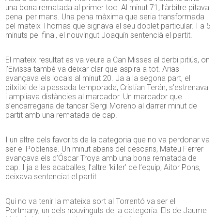
una bona rematada al primer toc. Al minut 71, l’àrbitre pitava
penal per mans. Una pena màxima que seria transformada
pel mateix Thomas que signava el seu doblet particular. I a 5
minuts pel final, el nouvingut Joaquín sentencià el partit.
El mateix resultat es va veure a Can Misses al derbi pitiús, on
l’Eivissa també va deixar clar que aspira a tot. Arias
avançava els locals al minut 20. Ja a la segona part, el
pitxitxi de la passada temporada, Cristian Terán, s’estrenava
i ampliava distàncies al marcador. Un marcador que
s’encarregaria de tancar Sergi Moreno al darrer minut de
partit amb una rematada de cap.
I un altre dels favorits de la categoria que no va perdonar va
ser el Poblense. Un minut abans del descans, Mateu Ferrer
avançava els d’Óscar Troya amb una bona rematada de
cap. I ja a les acaballes, l’altre ‘killer’ de l’equip, Aitor Pons,
deixava sentenciat el partit.
Qui no va tenir la mateixa sort al Torrentó va ser el
Portmany, un dels nouvinguts de la categoria. Els de Jaume