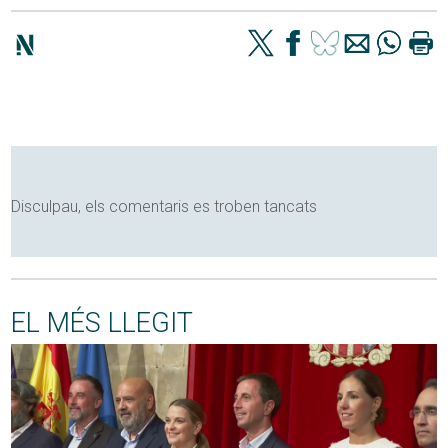
Disculpau, els comentaris es troben tancats
EL MÉS LLEGIT