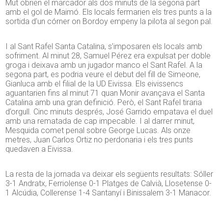
Mut obrien el marcador als dos minuts de la segona part
amb el gol de Maimó. Els locals fermarien els tres punts a la
sortida d’un córner on Bordoy empeny la pilota al segon pal.
I al Sant Rafel Santa Catalina, s’imposaren els locals amb
sofriment. Al minut 28, Samuel Pérez era expulsat per doble
groga i deixava amb un jugador manco el Sant Rafel. A la
segona part, es podria veure el debut del fill de Simeone,
Gianluca amb el filial de la UD Eivissa. Els eivissencs
aguantarien fins al minut 71 quan Monir avançava el Santa
Catalina amb una gran definició. Però, el Sant Rafel tiraria
d’orgull. Cinc minuts després, José Garrido empatava el duel
amb una rematada de cap impecable. I al darrer minut,
Mesquida comet penal sobre George Lucas. Als onze
metres, Juan Carlos Ortiz no perdonaria i els tres punts
quedaven a Eivissa.
La resta de la jornada va deixar els següents resultats: Sóller
3-1 Andratx, Ferriolense 0-1 Platges de Calvià, Llosetense 0-
1 Alcúdia, Collerense 1-4 Santanyí i Binissalem 3-1 Manacor.