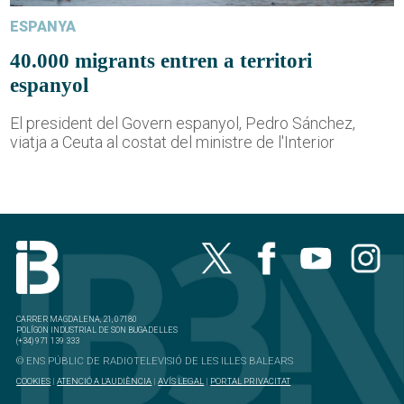
ESPANYA
40.000 migrants entren a territori
espanyol
El president del Govern espanyol, Pedro Sánchez,
viatja a Ceuta al costat del ministre de l'Interior
CARRER MAGDALENA, 21, 07180
POLÍGON INDUSTRIAL DE SON BUGADELLES
(+34) 971 139 333
© ENS PÚBLIC DE RADIOTELEVISIÓ DE LES ILLES BALEARS
COOKIES
|
ATENCIÓ A L'AUDIÈNCIA
|
AVÍS LEGAL
|
PORTAL PRIVACITAT