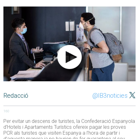
Redacció
@IB3noticies
160
Per evitar un descens de turistes, la Confederació Espanyola
d’Hotels i Apartaments Turístics ofereix pagar les proves
PCR als turistes que visiten Espanya a l’hora de partir i
d’aquesta manera ja no haurien de fer quarantena al seu