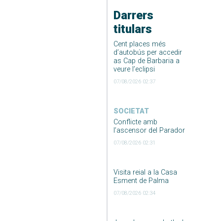
Darrers
titulars
Cent places més
d’autobús per accedir
as Cap de Barbaria a
veure l’eclipsi
07/08/2026 02:37
SOCIETAT
Conflicte amb
l’ascensor del Parador
07/08/2026 02:31
Visita reial a la Casa
Esment de Palma
07/08/2026 02:34