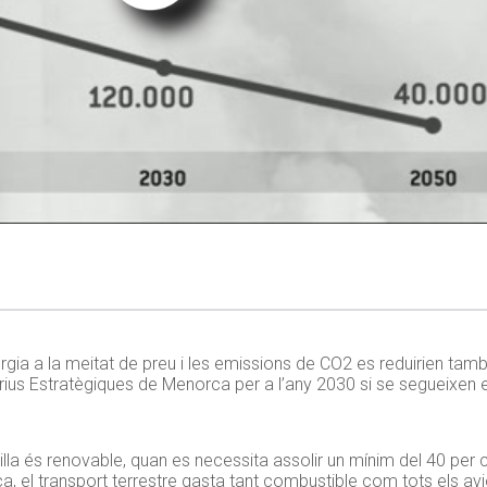
ia a la meitat de preu i les emissions de CO2 es reduirien tam
rius Estratègiques de Menorca per a l’any 2030 si se segueixen el
’illa és renovable, quan es necessita assolir un mínim del 40 pe
a, el transport terrestre gasta tant combustible com tots els avi