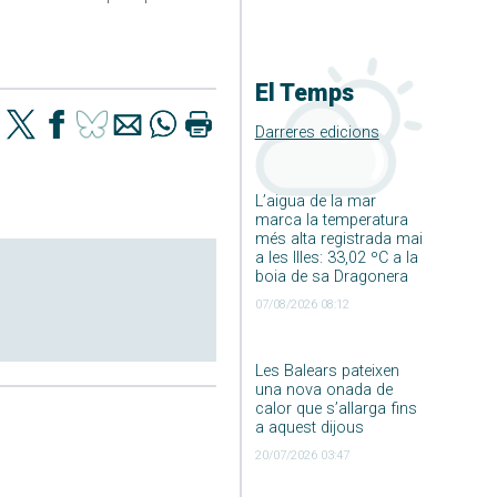
El Temps
Darreres edicions
L’aigua de la mar
marca la temperatura
més alta registrada mai
a les Illes: 33,02 ºC a la
boia de sa Dragonera
07/08/2026 08:12
Les Balears pateixen
una nova onada de
calor que s’allarga fins
a aquest dijous
20/07/2026 03:47