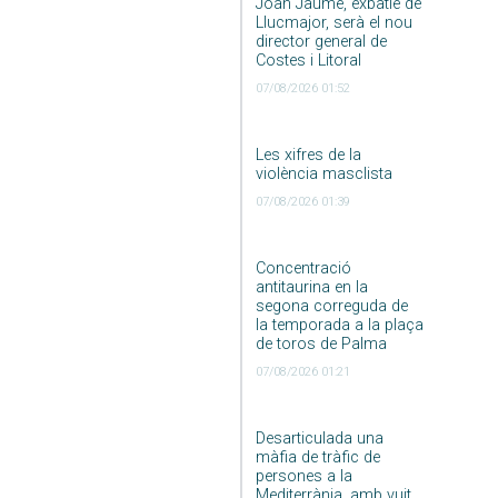
Joan Jaume, exbatle de
Llucmajor, serà el nou
director general de
Costes i Litoral
07/08/2026 01:52
Les xifres de la
violència masclista
07/08/2026 01:39
Concentració
antitaurina en la
segona correguda de
la temporada a la plaça
de toros de Palma
07/08/2026 01:21
Desarticulada una
màfia de tràfic de
persones a la
Mediterrània, amb vuit