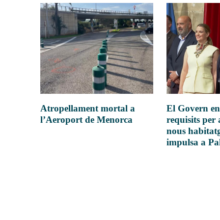
Atropellament mortal a
El Govern en
l’Aeroport de Menorca
requisits per 
nous habitatg
impulsa a P