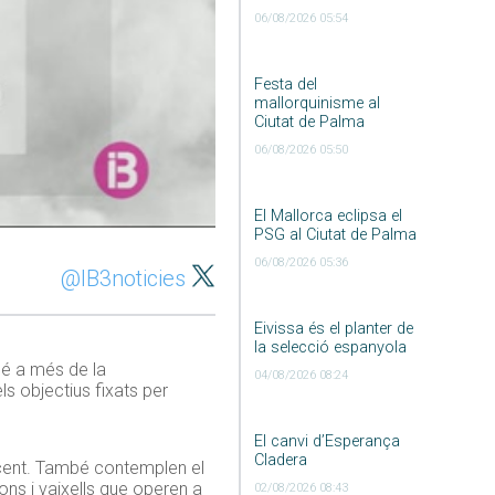
06/08/2026 05:54
Festa del
mallorquinisme al
Ciutat de Palma
06/08/2026 05:50
El Mallorca eclipsa el
PSG al Ciutat de Palma
06/08/2026 05:36
@IB3noticies
Eivissa és el planter de
la selecció espanyola
bé a més de la
04/08/2026 08:24
s objectius fixats per
El canvi d’Esperança
Cladera
r cent. També contemplen el
ons i vaixells que operen a
02/08/2026 08:43