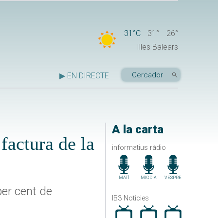
31°C
31°
26°
Illes Balears
▶ EN DIRECTE
A la carta
factura de la
informatius ràdio
MATÍ
MIGDIA
VESPRE
per cent de
IB3 Noticies