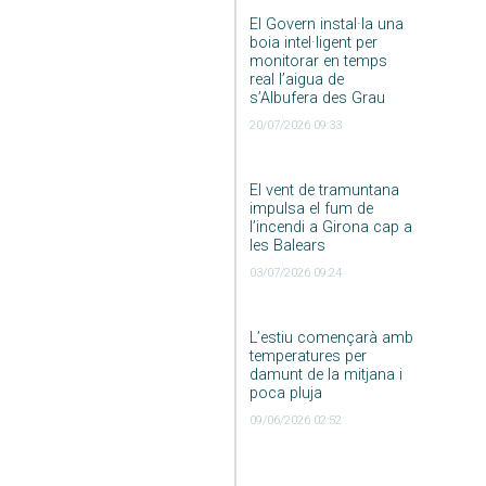
El Govern instal·la una
boia intel·ligent per
monitorar en temps
real l’aigua de
s’Albufera des Grau
20/07/2026 09:33
El vent de tramuntana
impulsa el fum de
l’incendi a Girona cap a
les Balears
03/07/2026 09:24
L’estiu començarà amb
temperatures per
damunt de la mitjana i
poca pluja
09/06/2026 02:52