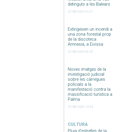
detinguts a les Balears
07/08/2026 01:21
Extingeixen un incendi a
una zona forestal prop
de la discoteca
Amnesia, a Eivissa
07/08/2026 02:33
Noves imatges de la
investigació judicial
sobre les càrregues
policials a la
manifestació contra la
massificació turística a
Palma
07/08/2026 10:44
CULTURA
Pluja d’estrelles de la