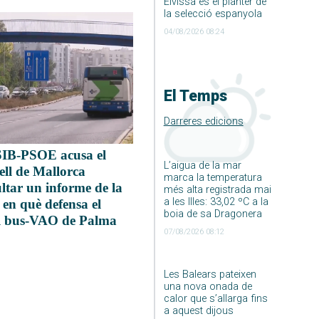
Eivissa és el planter de
la selecció espanyola
04/08/2026 08:24
El Temps
Darreres edicions
SIB-PSOE acusa el
L’aigua de la mar
ell de Mallorca
marca la temperatura
ltar un informe de la
més alta registrada mai
a les Illes: 33,02 ºC a la
en què defensa el
boia de sa Dragonera
il bus-VAO de Palma
07/08/2026 08:12
Les Balears pateixen
una nova onada de
calor que s’allarga fins
a aquest dijous