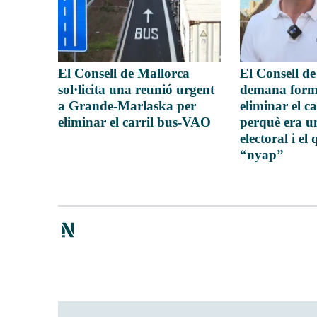
El Consell de Mallorca
El Consell d
sol·licita una reunió urgent
demana form
a Grande-Marlaska per
eliminar el c
eliminar el carril bus-VAO
perquè era 
electoral i el
“nyap”