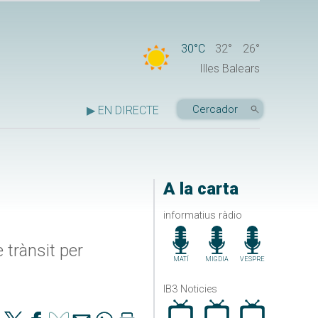
30°C
32°
26°
Illes Balears
▶ EN DIRECTE
A la carta
informatius ràdio
 trànsit per
MATÍ
MIGDIA
VESPRE
IB3 Noticies