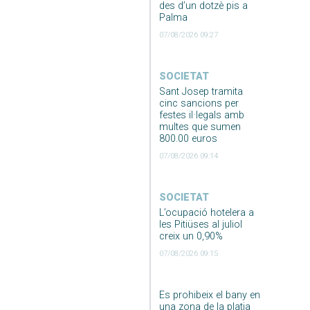
des d’un dotzè pis a
Palma
07/08/2026 09:27
SOCIETAT
Sant Josep tramita
cinc sancions per
festes il·legals amb
multes que sumen
800.00 euros
07/08/2026 09:14
SOCIETAT
L’ocupació hotelera a
les Pitiüses al juliol
creix un 0,90%
07/08/2026 09:15
Es prohibeix el bany en
una zona de la platja