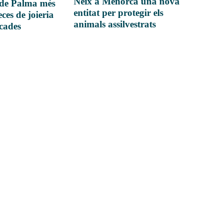
Neix a Menorca una nova
 de Palma més
entitat per protegir els
ces de joieria
animals assilvestrats
icades