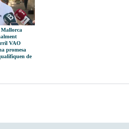
e Mallorca
alment
arril VAO
una promesa
 qualifiquen de