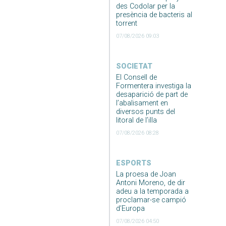
des Codolar per la
presència de bacteris al
torrent
07/08/2026 09:03
SOCIETAT
El Consell de
Formentera investiga la
desaparició de part de
l’abalisament en
diversos punts del
litoral de l’illa
07/08/2026 08:28
ESPORTS
La proesa de Joan
Antoni Moreno, de dir
adeu a la temporada a
proclamar-se campió
d’Europa
07/08/2026 04:50