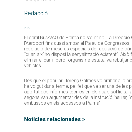
Redacció
286
El carril Bus-VAO de Palma no s’elimina. La Direcció 
l’Aeroport fins quasi arribar al Palau de Congressos, 
resolució de mesures especials de regulació de tràns
“quan així ho disposi la senyalització existent”. Aix
elimiar el carril, però l’organisme estatal va rebutja
vehicles.
Des que el popular Llorenç Galmés va arribar a la pres
ha volgut dur a terme, pel fet que va ser una de les 
aportat dos informes tècnics en els quals sol·licita l
segons van argumentar des de la institució insular, 
embussos en els accessos a Palma”.
Notícies relacionades >