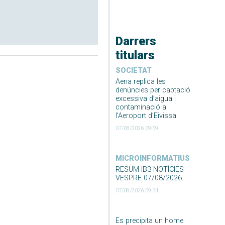
Darrers
titulars
SOCIETAT
Aena replica les
denúncies per captació
excessiva d’aigua i
contaminació a
l’Aeroport d’Eivissa
07/08/2026 09:59
MICROINFORMATIUS
RESUM IB3 NOTÍCIES
VESPRE 07/08/2026
07/08/2026 09:34
Es precipita un home