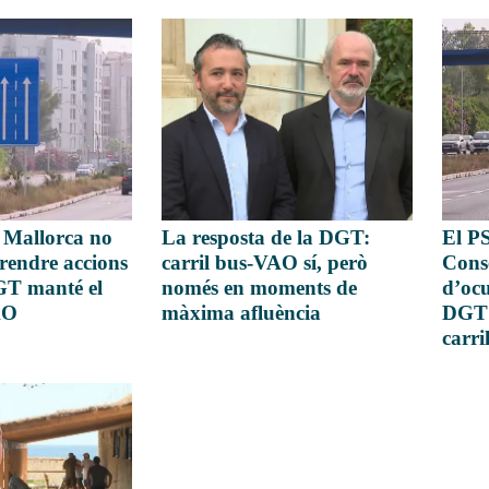
El P
e Mallorca no
La resposta de la DGT:
Cons
rendre accions
carril bus-VAO sí, però
d’ocu
DGT manté el
només en moments de
DGT 
AO
màxima afluència
carr