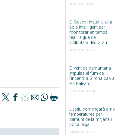
20/07/2026 03:47
El Govern instal·la una
boia intel·ligent per
monitorar en temps
real l’aigua de
s’Albufera des Grau
20/07/2026 09:33
El vent de tramuntana
impulsa el fum de
l’incendi a Girona cap a
les Balears
03/07/2026 09:24
L’estiu començarà amb
temperatures per
damunt de la mitjana i
poca pluja
09/06/2026 02:52