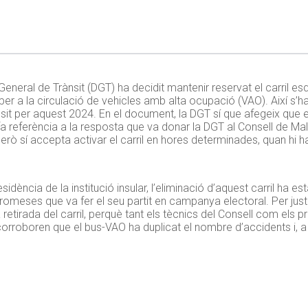
General de Trànsit (DGT) ha decidit mantenir reservat el carril es
per a la circulació de vehicles amb alta ocupació (VAO). Així s’ha
it per aquest 2024. En el document, la DGT sí que afegeix que el
ò fa referència a la resposta que va donar la DGT al Consell de M
r però sí accepta activar el carril en hores determinades, quan hi
idència de la institució insular, l’eliminació d’aquest carril ha 
promeses que va fer el seu partit en campanya electoral. Per justi
a retirada del carril, perquè tant els tècnics del Consell com els 
“corroboren que el bus-VAO ha duplicat el nombre d’accidents i, 