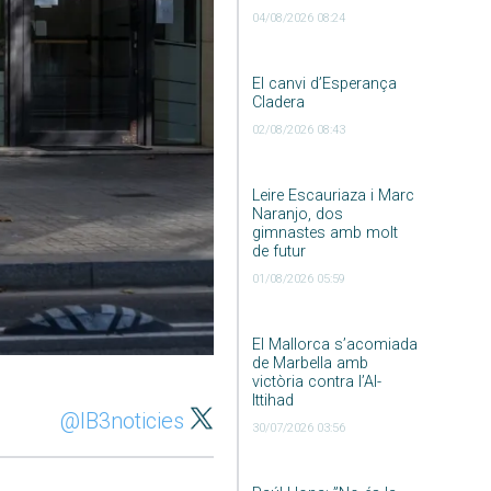
04/08/2026 08:24
El canvi d’Esperança
Cladera
02/08/2026 08:43
Leire Escauriaza i Marc
Naranjo, dos
gimnastes amb molt
de futur
01/08/2026 05:59
El Mallorca s’acomiada
de Marbella amb
victòria contra l’Al-
Ittihad
@IB3noticies
30/07/2026 03:56