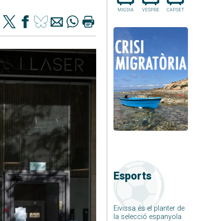
MIGDIA
VESPRE
CAP.SET
Esports
Eivissa és el planter de
la selecció espanyola