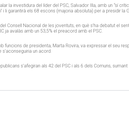
ar la investidura del líder del PSC, Salvador Illa, amb un “sí críti
i li garantirà els 68 escons (majoria absoluta) per a presidir la G
del Consell Nacional de les joventuts, en què s’ha debatut el sent
ERC ja avalàs amb un 53,5% el preacord amb el PSC.
 funcions de presidenta, Marta Rovira, va expressar el seu resp
 s’aconseguiria un acord.
republicans s’afegiran als 42 del PSC i als 6 dels Comuns, suman