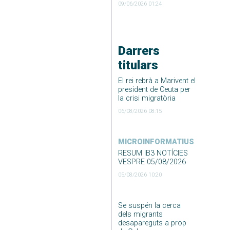
09/06/2026 01:24
Darrers
titulars
El rei rebrà a Marivent el
president de Ceuta per
la crisi migratòria
06/08/2026 08:15
MICROINFORMATIUS
RESUM IB3 NOTÍCIES
VESPRE 05/08/2026
05/08/2026 10:20
Se suspén la cerca
dels migrants
desapareguts a prop