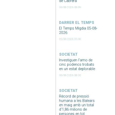
de Cabrera
06/08/2026 08:09
DARRER EL TEMPS
El Temps Migdia 05-08-
2026
05/08/2026 05:00
SOCIETAT
Investiguen l’amo de
cinc podencs trobats
en un estat deplorable
06/08/2026 08:00
SOCIETAT
Rècord de pressió
humana a les Balears
en maig amb un total
d’1,86 milions de
persones en tot