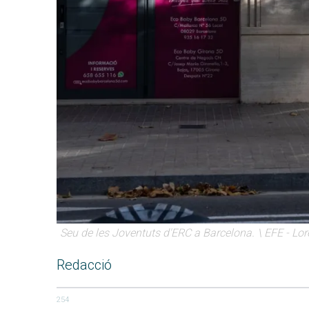
Seu de les Joventuts d'ERC a Barcelona. \ EFE - L
Redacció
254