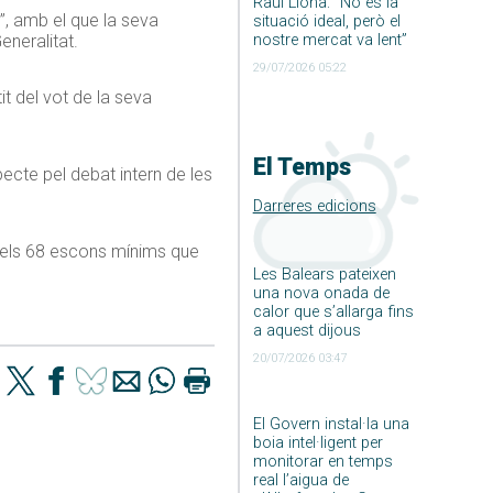
Raúl Llona: ”No és la
c”, amb el que la seva
situació ideal, però el
eneralitat.
nostre mercat va lent”
29/07/2026 05:22
it del vot de la seva
El Temps
ecte pel debat intern de les
Darreres edicions
t els 68 escons mínims que
Les Balears pateixen
una nova onada de
calor que s’allarga fins
a aquest dijous
20/07/2026 03:47
El Govern instal·la una
boia intel·ligent per
monitorar en temps
real l’aigua de