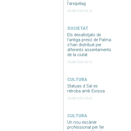
l’arxipèlag
05/08/2026 05:19
SOCIETAT
Els desallotjats de
l’antiga presó de Palma
s’han distribuit per
diferents assentaments
de la ciutat
05/08/2026 05:15
CULTURA
Statuas d Sal es
retroba amb Eivissa
05/08/2026 05:00
CULTURA
Un nou escàner
professional per fer