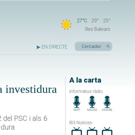
27°C
29°
25°
Illes Balears
▶ EN DIRECTE
A la carta
a investidura
informatius ràdio
MATÍ
MIGDIA
VESPRE
 del PSC i als 6
IB3 Noticies
idura