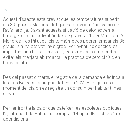
163
Aquest dissabte està previst que les temperatures superin
els 39 graus a Mallorca, fet que ha provocat l’activació de
l’avís taronja. Davant aquesta situació de calor extrema,
Emergències ha activat l’índex de gravetat 1 per Mallorca. A
Menorca i les Pitiüses, els termòmetres podran arribar als 35
graus i s’hi ha activat l’avís groc. Per evitar incidències, és
important una bona hidratació, cercar espais amb ombra,
evitar els menjars abundants i la pràctica d’exercici físic en
hores punta.
Des del passat dimarts, el registre de la demanda elèctrica a
les Illes Balears ha augmentat en un 20%. El migdia és el
moment del dia on es registra un consum per habitant més
elevat.
Per fer front a la calor que pateixen les escoletes públiques,
l’ajuntament de Palma ha comprat 14 aparells mòbils d’aire
acondicionat.