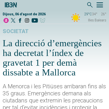
Dijous, 06 d'agost de 2026
29°C
34°
26°
Illes Balears
SOCIETAT
La direcció d’emergències
ha decretat l’índex de
gravetat 1 per demà
dissabte a Mallorca
A Menorca i les Pitiüses arribaran fins als
35 graus. Emergències demana als
ciutadans que extremin les precaucions
per tal d'evitar incidències i protegir la