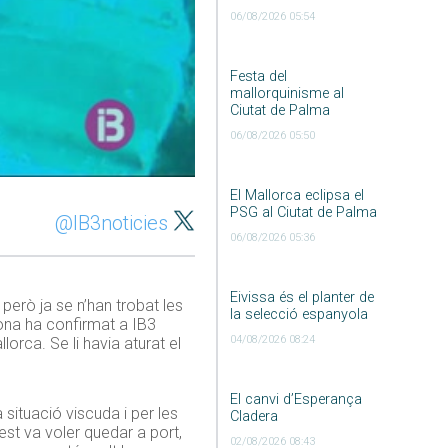
06/08/2026 05:54
Festa del
mallorquinisme al
Ciutat de Palma
06/08/2026 05:50
El Mallorca eclipsa el
PSG al Ciutat de Palma
@IB3noticies
06/08/2026 05:36
Eivissa és el planter de
 però ja se n’han trobat les
la selecció espanyola
dona ha confirmat a IB3
04/08/2026 08:24
orca. Se li havia aturat el
El canvi d’Esperança
 situació viscuda i per les
Cladera
st va voler quedar a port,
02/08/2026 08:43