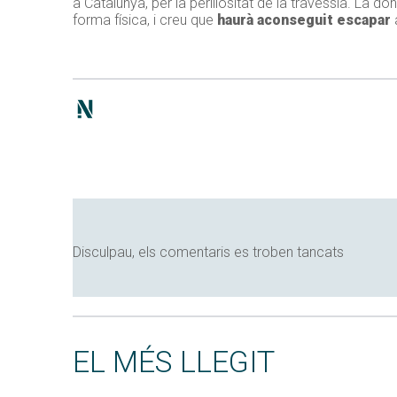
a Catalunya, per la perillositat de la travessia. La
forma física, i creu que
haurà aconseguit escapar
a
Disculpau, els comentaris es troben tancats
EL MÉS LLEGIT