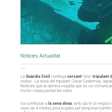
Noticies Actualitat
153
La
Guàrdia Civil
continua
cercant
l’únic
tripulant d
restes. La dona del tripulant, César Cedermaz, agrae
Notícies que la darrera vegada que es va comunicar a
motor i havia perdut les veles.
Va confessar a
la seva dona
, amb qui té un negoci 
ones de 4 metres provocades pel temporal marítim. D