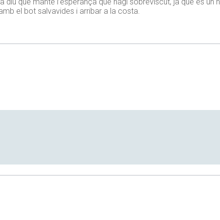
 dona diu que manté l’esperança que hagi sobreviscut, ja que és u
mb el bot salvavides i arribar a la costa.