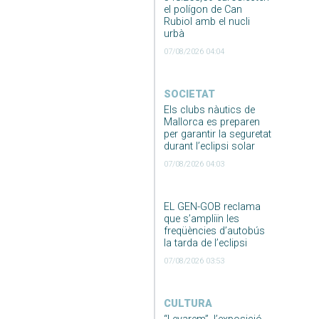
el polígon de Can
Rubiol amb el nucli
urbà
07/08/2026 04:04
SOCIETAT
Els clubs nàutics de
Mallorca es preparen
per garantir la seguretat
durant l’eclipsi solar
07/08/2026 04:03
EL GEN-GOB reclama
que s’ampliïn les
freqüències d’autobús
la tarda de l’eclipsi
07/08/2026 03:53
CULTURA