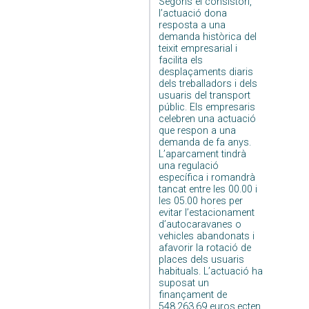
Segons el consistori,
l’actuació dona
resposta a una
demanda històrica del
teixit empresarial i
facilita els
desplaçaments diaris
dels treballadors i dels
usuaris del transport
públic. Els empresaris
celebren una actuació
que respon a una
demanda de fa anys.
L’aparcament tindrà
una regulació
específica i romandrà
tancat entre les 00.00 i
les 05.00 hores per
evitar l’estacionament
d’autocaravanes o
vehicles abandonats i
afavorir la rotació de
places dels usuaris
habituals. L’actuació ha
suposat un
finançament de
548.263,69 euros.ecten