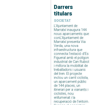
Darrers
titulars
SOCIETAT
L’Ajuntament de
Marratxí inaugura 144
nous aparcaments que
conL’Ajuntament de
Marratxí presenta Via
Verda, una nova
infraestructura que
connecta l’estació d’Es
Figueral amb el polígon
industrial de Can Rubiol
i millora la mobilitat de
treballadors i usuaris
del tren. El projecte
inclou un carril ciclista,
un aparcament públic
de 144 places, un
itinerari per a vianants i
ciclistes, nou
enllumenat i la
recuperació de l’entorn.