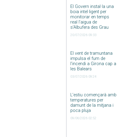
El Govern instal·la una
boia intel·ligent per
monitorar en temps
real l’aigua de
s’Albufera des Grau
20/07/2026 09:33
El vent de tramuntana
impulsa el fum de
l’incendi a Girona cap a
les Balears
03/07/2026 09:24
L’estiu començarà amb
temperatures per
damunt de la mitjana i
poca pluja
09/06/2026 02:52