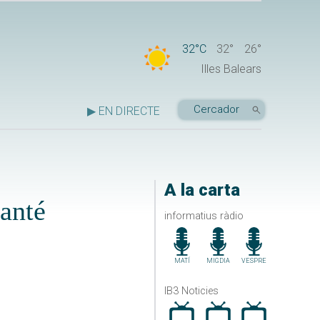
32°C
32°
26°
Illes Balears
▶ EN DIRECTE
A la carta
manté
informatius ràdio
MATÍ
MIGDIA
VESPRE
IB3 Noticies