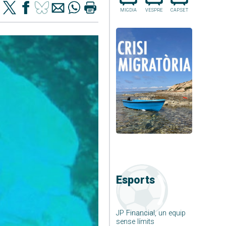
MIGDIA
VESPRE
CAP.SET
Esports
JP Financial, un equip
sense límits