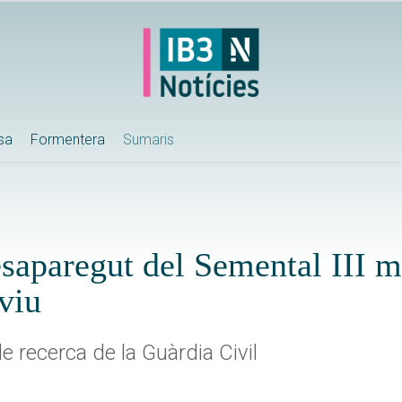
ssa
Formentera
Sumaris
esaparegut del Semental III 
 viu
e recerca de la Guàrdia Civil