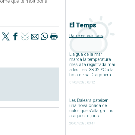
n home que té molt bona
El Temps
Darreres edicions
L’aigua de la mar
marca la temperatura
més alta registrada mai
a les Illes: 33,02 ºC a la
boia de sa Dragonera
07/08/2026 08:12
Les Balears pateixen
una nova onada de
calor que s’allarga fins
a aquest dijous
20/07/2026 03:47