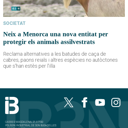
SOCIETAT
Neix a Menorca una nova entitat per
protegir els animals assilvestrats
Reclama alternatives a les batudes de caça de
cabres, paons reials i altres espècies no autòctones
que s'han estès per l'illa
CARRER MAGDALENA, 21, 07180
POLÍGON INDUSTRIAL DE SON BUGADELLES