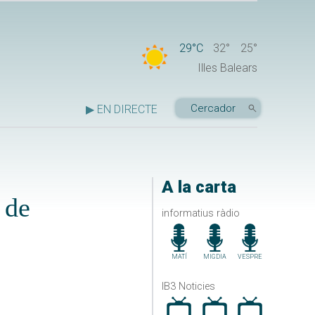
29°C
32°
25°
Illes Balears
▶ EN DIRECTE
A la carta
 de
informatius ràdio
MATÍ
MIGDIA
VESPRE
IB3 Noticies