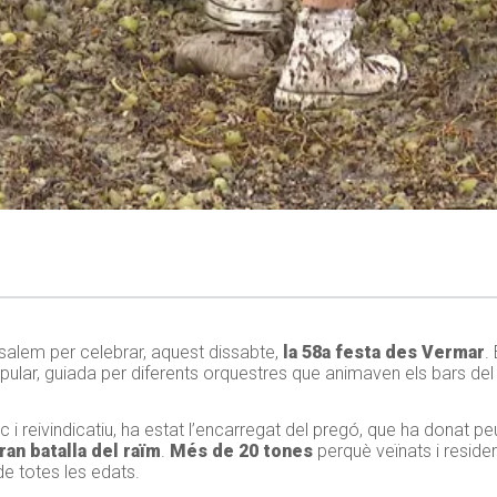
ssalem per celebrar, aquest dissabte,
la 58a festa des Vermar
.
ular, guiada per diferents orquestres que animaven els bars del
 i reivindicatiu, ha estat l’encarregat del pregó, que ha donat 
gran batalla del raïm
.
Més de 20 tones
perquè veïnats i reside
 de totes les edats.