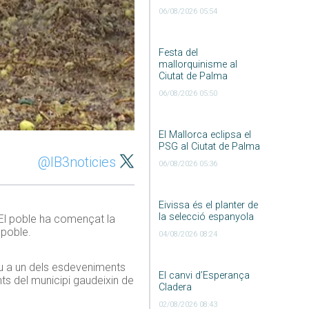
06/08/2026 05:54
Festa del
mallorquinisme al
Ciutat de Palma
06/08/2026 05:50
El Mallorca eclipsa el
PSG al Ciutat de Palma
@IB3noticies
06/08/2026 05:36
Eivissa és el planter de
la selecció espanyola
 El poble ha començat la
 poble.
04/08/2026 08:24
peu a un dels esdeveniments
El canvi d’Esperança
nts del municipi gaudeixin de
Cladera
02/08/2026 08:43