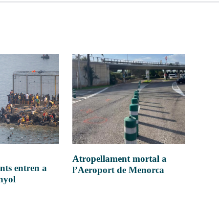
Atropellament mortal a
nts entren a
l’Aeroport de Menorca
anyol