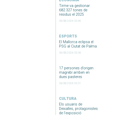
ECONOMIA
Tirme va gestionar
682.327 tones de
residus el 2025
06/08/2026 05:46
ESPORTS
El Mallorca eclipsa el
PSG al Ciutat de Palma
06/08/2026 05:36
17 persones d’origen
magrebí arriben en
dues pasteres
06/08/2026 05:31
CULTURA
Els usuaris de
Deixalles, protagonistes
de l’exposició