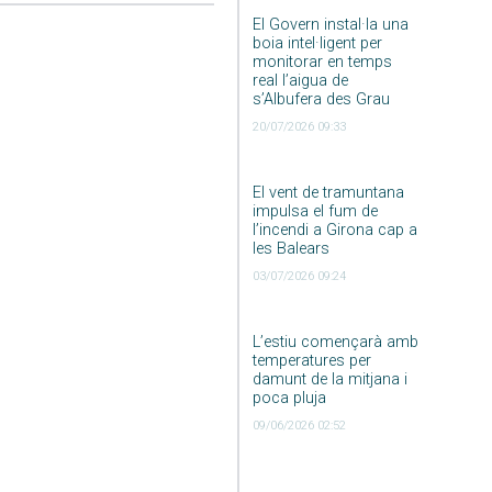
El Govern instal·la una
boia intel·ligent per
monitorar en temps
real l’aigua de
s’Albufera des Grau
20/07/2026 09:33
El vent de tramuntana
impulsa el fum de
l’incendi a Girona cap a
les Balears
03/07/2026 09:24
L’estiu començarà amb
temperatures per
damunt de la mitjana i
poca pluja
09/06/2026 02:52