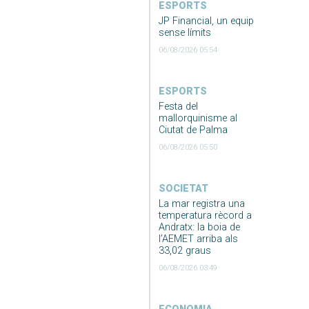
ESPORTS
JP Financial, un equip
sense límits
06/08/2026 05:54
ESPORTS
Festa del
mallorquinisme al
Ciutat de Palma
06/08/2026 05:50
SOCIETAT
La mar registra una
temperatura rècord a
Andratx: la boia de
l’AEMET arriba als
33,02 graus
06/08/2026 03:49