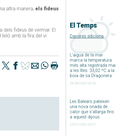
una altra manera,
els fideus
El Temps
a dels fideus de vermar. El
teló amb la fira del vi.
Darreres edicions
L’aigua de la mar
marca la temperatura
més alta registrada mai
a les Illes: 33,02 ºC a la
boia de sa Dragonera
06/08/2026 02:44
Les Balears pateixen
una nova onada de
calor que s’allarga fins
a aquest dijous
20/07/2026 03:47