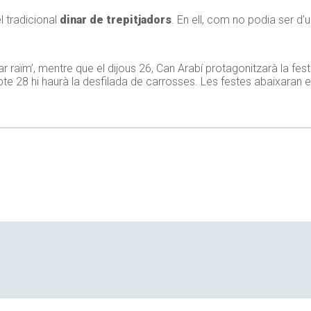
l tradicional
dinar de trepitjadors
. En ell, com no podia ser d’
ar raïm’, mentre que el dijous 26, Can Arabí protagonitzarà la fest
bte 28 hi haurà la desfilada de carrosses. Les festes abaixaran el 