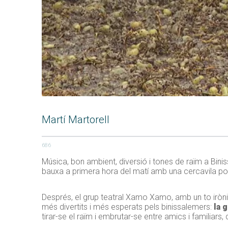
Martí Martorell
686
Música, bon ambient, diversió i tones de raïm a Bini
bauxa a primera hora del matí amb una cercavila pop
Després, el grup teatral Xamo Xamo, amb un to irònic
més divertits i més esperats pels binissalemers:
la 
tirar-se el raïm i embrutar-se entre amics i familiars,