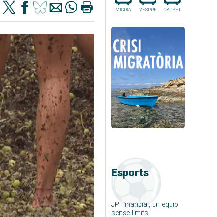
MIGDIA
VESPRE
CAP.SET
Esports
JP Financial, un equip
sense límits