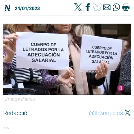
24/01/2023
Imatge d'arxiu.
Redacció
@IB3noticies
656