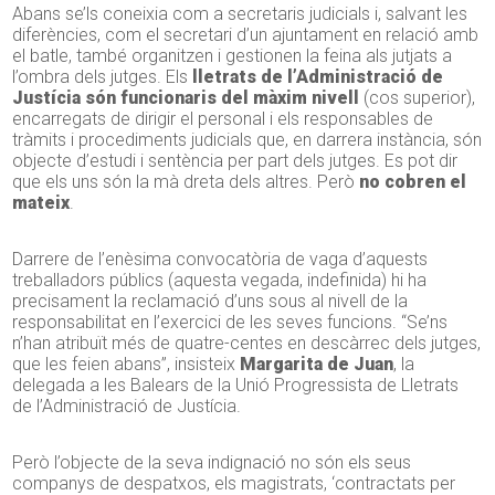
Abans se’ls coneixia com a secretaris judicials i, salvant les
diferències, com el secretari d’un ajuntament en relació amb
el batle, també organitzen i gestionen la feina als jutjats a
l’ombra dels jutges. Els
lletrats de l’Administració de
Justícia són funcionaris del màxim nivell
(cos superior),
encarregats de dirigir el personal i els responsables de
tràmits i procediments judicials que, en darrera instància, són
objecte d’estudi i sentència per part dels jutges. Es pot dir
que els uns són la mà dreta dels altres. Però
no cobren el
mateix
.
Darrere de l’enèsima convocatòria de vaga d’aquests
treballadors públics (aquesta vegada, indefinida) hi ha
precisament la reclamació d’uns sous al nivell de la
responsabilitat en l’exercici de les seves funcions. “Se’ns
n’han atribuït més de quatre-centes en descàrrec dels jutges,
que les feien abans”, insisteix
Margarita de Juan
, la
delegada a les Balears de la Unió Progressista de Lletrats
de l’Administració de Justícia.
Però l’objecte de la seva indignació no són els seus
companys de despatxos, els magistrats, ‘contractats per