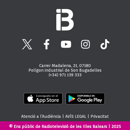
Carrer Madalena, 21, 07180
Polígon industrial de Son Bugadelles
(+34) 971 139 333
Atenció a l'Audiència
|
AVÍS LEGAL
|
Privacitat
© Ens públic de Radiotelevisió de les Illes Balears | 2025