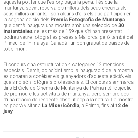
aquesta pot fer que l’esforç pagui la pena. I és que la
muntanya sovint reserva els millors dels seus encants als
seus millors amants, i són alguns d’ells els que participen en
la segona edició dels
Premis Fotografia de Muntanya
,
que demà inaugura una mostra amb una selecció de
30
instantànies
de les més de 159 que s’hi han presentat. Hi
podreu veure fotografies preses a Mallorca, però també del
Pirineu, de l’Himalaya, Canadà i un bon grapat de països de
tot el món.
El concurs s’ha estructurat en 4 categories i 2 mencions
especials. Demà, coincidint amb la inauguració de la mostra
es donaran a conèixer els guanyadors d’aquesta edició, els
quals no són fotògrafs professionals. El concurs s’emmarca
dins El Cicle de Cinema de Muntanya de Palma i té l’objectiu
de promoure les activitats de muntanya, però sempre des
d’una relació de respecte absolut cap a la natura. La mostra
es podrà visitar a
La Misericòrdia
, a Palma, fins al
12 de
juny
.