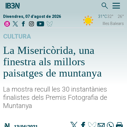
Divendres, 07 d'agost de 2026
31°C
32°
26°
Illes Balears
CULTURA
La Misericòrida, una
finestra als millors
paisatges de muntanya
La mostra recull les 30 instantànies
finalistes dels Premis Fotografia de
Muntanya
13/04/2021