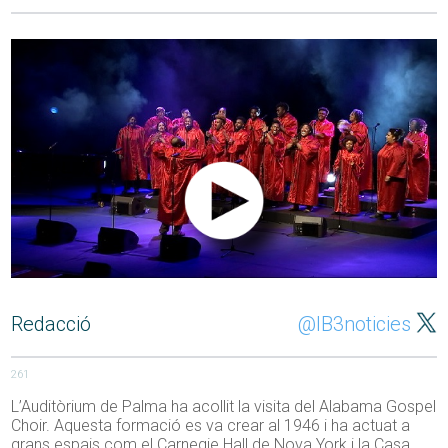
Redacció
@IB3noticies
261
L’Auditòrium de Palma ha acollit la visita del Alabama Gospel
Choir. Aquesta formació es va crear al 1946 i ha actuat a
grans espais com el Carnegie Hall de Nova York i la Casa