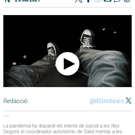
Redacció
@IB3noticies
254
La pandèmia ha disparat els intents de suïcidi a les Illes.
Segons el coordinador autonòmic de Salut mental, a les