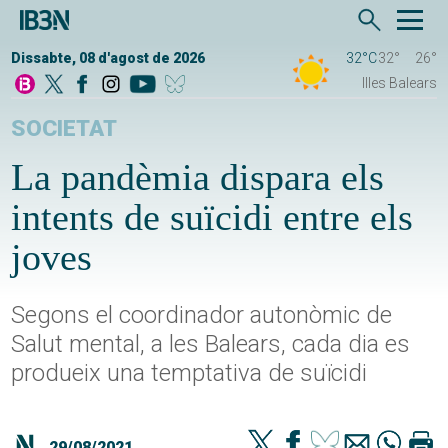
Dissabte, 08 d'agost de 2026
32°C
32°
26°
Illes Balears
SOCIETAT
La pandèmia dispara els
intents de suïcidi entre els
joves
Segons el coordinador autonòmic de
Salut mental, a les Balears, cada dia es
produeix una temptativa de suïcidi
29/08/2021