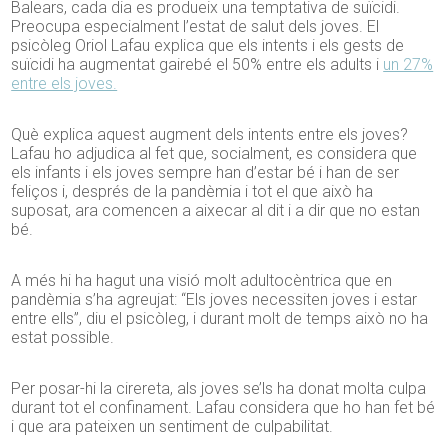
Balears, cada dia es produeix una temptativa de suïcidi.
Preocupa especialment l’estat de salut dels joves. El
psicòleg Oriol Lafau explica que els intents i els gests de
suïcidi ha augmentat gairebé el 50% entre els adults i
un 27%
entre els joves.
Què explica aquest augment dels intents entre els joves?
Lafau ho adjudica al fet que, socialment, es considera que
els infants i els joves sempre han d’estar bé i han de ser
feliços i, després de la pandèmia i tot el que això ha
suposat, ara comencen a aixecar al dit i a dir que no estan
bé.
A més hi ha hagut una visió molt adultocèntrica que en
pandèmia s’ha agreujat: “Els joves necessiten joves i estar
entre ells”, diu el psicòleg, i durant molt de temps això no ha
estat possible.
Per posar-hi la cirereta, als joves se’ls ha donat molta culpa
durant tot el confinament. Lafau considera que ho han fet bé
i que ara pateixen un sentiment de culpabilitat.