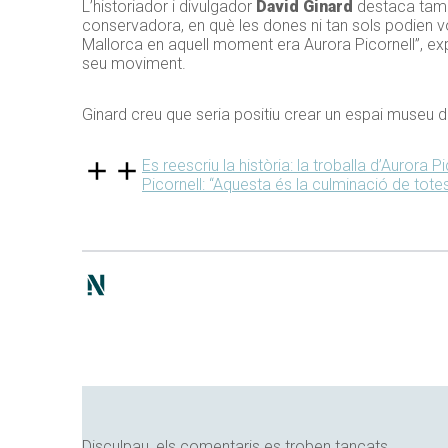
L’historiador i divulgador
David Ginard
destaca ta
conservadora, en què les dones ni tan sols podien vo
Mallorca en aquell moment era Aurora Picornell”, expl
seu moviment.
Ginard creu que seria positiu crear un espai museu de
Es reescriu la història: la troballa d’Aurora 
Picornell: “Aquesta és la culminació de to
Disculpau, els comentaris es troben tancats