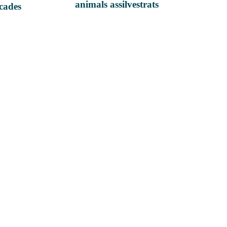
animals assilvestrats
icades