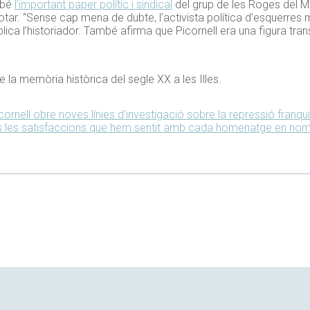
mbé
l’important paper polític i sindical
del grup de les Roges del M
tar. “Sense cap mena de dubte, l’activista política d’esquerres 
ica l’historiador. També afirma que Picornell era una figura trans
 la memòria històrica del segle XX a les Illes.
Picornell obre noves línies d’investigació sobre la repressió franqu
tes les satisfaccions que hem sentit amb cada homenatge en nom