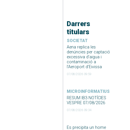
Darrers
titulars
SOCIETAT
Aena replica les
denúncies per captació
excessiva d’aigua i
contaminació a
l’Aeroport d’Eivissa
07/08/2026 09:59
MICROINFORMATIUS
RESUM IB3 NOTÍCIES
VESPRE 07/08/2026
07/08/2026 09:34
Es precipita un home