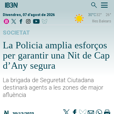
Divendres, 07 d'agost de 2026
30°C
32°
26°
Illes Balears
SOCIETAT
La Policia amplia esforços
per garantir una Nit de Cap
d’Any segura
La brigada de Seguretat Ciutadana
destinarà agents a les zones de major
afluència
30/12/2023