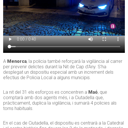
A
Menorca
, la policia també reforçarà la vigilància al carrer
per prevenir delictes durant la Nit de Cap d’Any. S’ha
desplegat un dispositiu especial amb un increment dels
efectius de Policia Local a alguns municipis.
La nit del 31 els esforços es concentren a
Maó
, que
comptarà amb dos agents més, i a Ciutadella que,
pràcticament, duplica la vigilància, i sumarà 4 policies als
torns habituals.
En el cas de Ciutadella, el dispositiu es centrarà a la Catedral