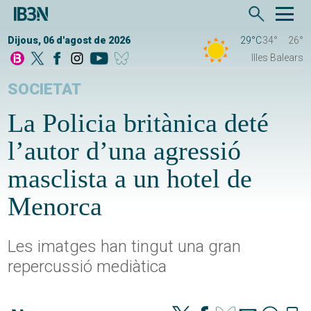
Dijous, 06 d'agost de 2026
29°C
34°
26°
Illes Balears
SOCIETAT
La Policia britànica deté
l’autor d’una agressió
masclista a un hotel de
Menorca
Les imatges han tingut una gran
repercussió mediàtica