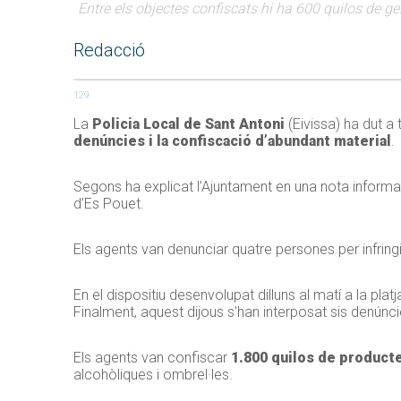
Entre els objectes confiscats hi ha 600 quilos de ge
Redacció
129
La
Policia Local de Sant Antoni
(Eivissa) ha dut a
denúncies i la confiscació d’abundant material
.
Segons ha explicat l’Ajuntament en una nota informativ
d’Es Pouet.
Els agents van denunciar quatre persones per infring
En el dispositiu desenvolupat dilluns al matí a la pla
Finalment, aquest dijous s’han interposat sis denúnci
Els agents van confiscar
1.800 quilos de product
alcohòliques i ombrel·les.