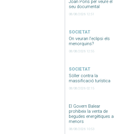
Joan Pons per veure el
seu documental
08/08/2026 12:51
SOCIETAT
On veuran l’eclipsi els
menorquins?
08/08/2026 12:55
SOCIETAT
Sóller contra la
massificació turística
08/08/2026 02:15
El Govern Balear
prohibeix la venta de
begudes energètiques a
menors
08/08/2026 10:53