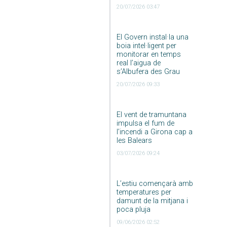
20/07/2026 03:47
El Govern instal·la una
boia intel·ligent per
monitorar en temps
real l’aigua de
s’Albufera des Grau
20/07/2026 09:33
El vent de tramuntana
impulsa el fum de
l’incendi a Girona cap a
les Balears
03/07/2026 09:24
L’estiu començarà amb
temperatures per
damunt de la mitjana i
poca pluja
09/06/2026 02:52