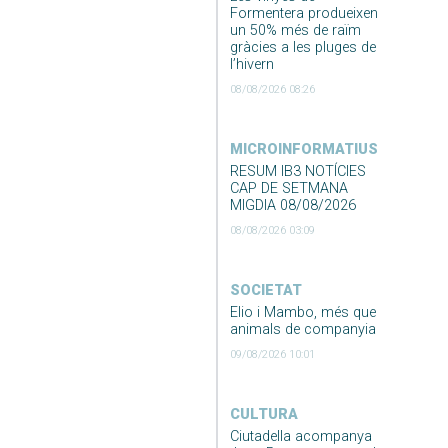
Formentera produeixen
un 50% més de raïm
gràcies a les pluges de
l’hivern
08/08/2026 08:26
MICROINFORMATIUS
RESUM IB3 NOTÍCIES
CAP DE SETMANA
MIGDIA 08/08/2026
08/08/2026 03:09
SOCIETAT
Elio i Mambo, més que
animals de companyia
09/08/2026 10:01
CULTURA
Ciutadella acompanya