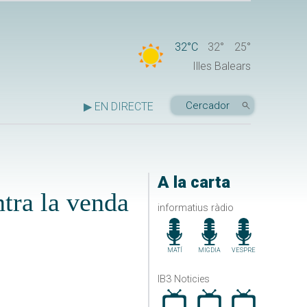
32°C
32°
25°
Illes Balears
▶ EN DIRECTE
A la carta
ntra la venda
informatius ràdio
MATÍ
MIGDIA
VESPRE
IB3 Noticies