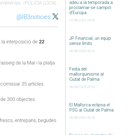
i ombrel·les. /POLICIA LOCAL
adeu a la temporada a
proclamar-se campió
d’Europa
@IB3noticies
07/08/2026 04:50
JP Financial, un equip
 la interposició de
22
sense límits
06/08/2026 05:54
asseig de la Mar i la platja
Festa del
mallorquinisme al
Ciutat de Palma
ecomissar 35 articles.
06/08/2026 05:50
s de 300 objectes.
El Mallorca eclipsa el
PSG al Ciutat de Palma
06/08/2026 05:36
refrescs, entrepans, begudes