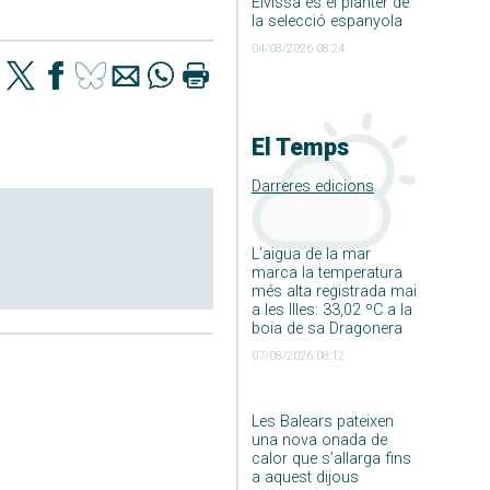
Eivissa és el planter de
la selecció espanyola
04/08/2026 08:24
El Temps
Darreres edicions
L’aigua de la mar
marca la temperatura
més alta registrada mai
a les Illes: 33,02 ºC a la
boia de sa Dragonera
07/08/2026 08:12
Les Balears pateixen
una nova onada de
calor que s’allarga fins
a aquest dijous