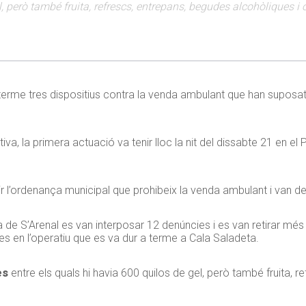
l, però també fruita, refrescs, entrepans, begudes alcohòliques 
 terme tres dispositius contra la venda ambulant que han suposat
a, la primera actuació va tenir lloc la nit del dissabte 21 en el P
ir l’ordenança municipal que prohibeix la venda ambulant i van d
tja de S’Arenal es van interposar 12 denúncies i es van retirar mé
es en l’operatiu que es va dur a terme a Cala Saladeta.
es
entre els quals hi havia 600 quilos de gel, però també fruita, 