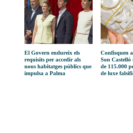
El Govern endureix els
Confisquen a
requisits per accedir als
Son Castelló
nous habitatges públics que
de 115.000 pe
impulsa a Palma
de luxe falsif