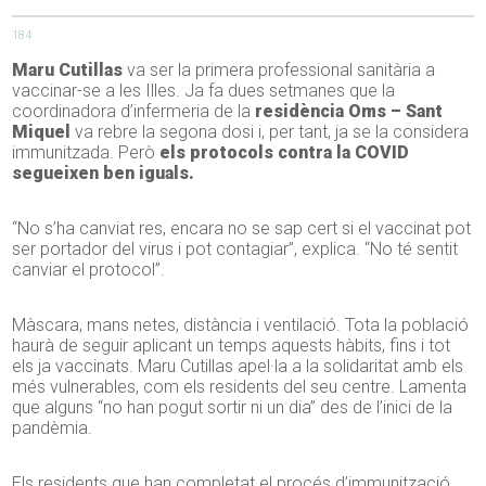
184
Maru Cutillas
va ser la primera professional sanitària a
vaccinar-se a les Illes. Ja fa dues setmanes que la
coordinadora d’infermeria de la
residència Oms – Sant
Miquel
va rebre la segona dosi i, per tant, ja se la considera
immunitzada. Però
els protocols contra la COVID
segueixen ben iguals.
“No s’ha canviat res, encara no se sap cert si el vaccinat pot
ser portador del virus i pot contagiar”, explica. “No té sentit
canviar el protocol”.
Màscara, mans netes, distància i ventilació. Tota la població
haurà de seguir aplicant un temps aquests hàbits, fins i tot
els ja vaccinats. Maru Cutillas apel·la a la solidaritat amb els
més vulnerables, com els residents del seu centre. Lamenta
que alguns “no han pogut sortir ni un dia” des de l’inici de la
pandèmia.
Els residents que han completat el procés d’immunització