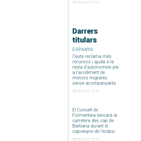
09/06/2026 01:24
Darrers
titulars
ESPANYA
Ceuta reclama més
recursos i ajuda a la
resta d’autonomies per
a l’acolliment de
menors migrants
sense acompanyants
06/08/2026 12:31
El Consell de
Formentera tancarà la
carretera des cap de
Barbaria durant el
capvespre de l’eclipsi
06/08/2026 12:19