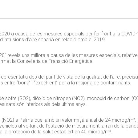
el 2020 a causa de les mesures especials per fer front a la COVID-1
d’intrusions d’aire saharià en relació amb el 2019.
020″ revela una millora a causa de les mesures especials, relatives 
ormat la Conselleria de Transició Energètica.
representatiu des del punt de vista de la qualitat de l’aire, prec
 entre “bona” i “excel·lent” per a la majoria de contaminants.
de sofre (SO2), diòxid de nitrogen (NO2), monòxid de carboni (
C
surats són inferiors als dels últims anys.
n (NO2) a Palma que, amb un valor mitjà anual de 24
microg
/m³,
de vehicles al voltant de l’estació de mesurament, arran de la pan
 a la protecció de la salut establert en 40
microg
/m³.