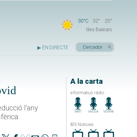
30°C
32°
25°
Illes Balears
▶ EN DIRECTE
A la carta
ovid
informatius ràdio
educció l'any
MATÍ
MIGDIA
VESPRE
sfèrica
IB3 Noticies