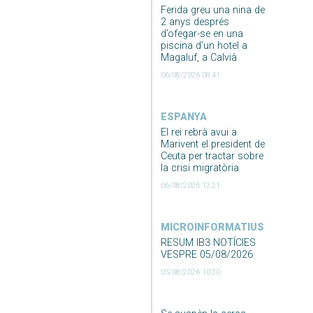
Ferida greu una nina de
2 anys després
d’ofegar-se en una
piscina d’un hotel a
Magaluf, a Calvià
06/08/2026 08:41
ESPANYA
El rei rebrà avui a
Marivent el president de
Ceuta per tractar sobre
la crisi migratòria
06/08/2026 12:21
MICROINFORMATIUS
RESUM IB3 NOTÍCIES
VESPRE 05/08/2026
05/08/2026 10:20