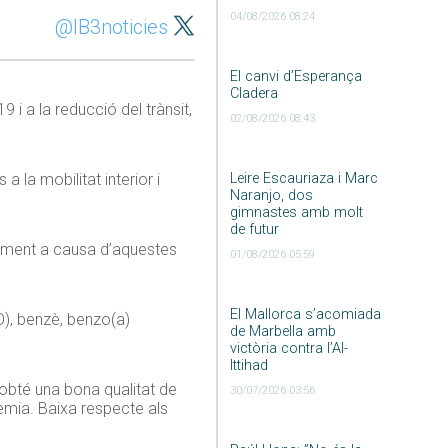
04/08/2026 08:24
@IB3noticies
El canvi d’Esperança
Cladera
9 i a la reducció del trànsit,
02/08/2026 08:43
a la mobilitat interior i
Leire Escauriaza i Marc
Naranjo, dos
gimnastes amb molt
de futur
isament a causa d’aquestes
01/08/2026 05:59
El Mallorca s’acomiada
O
), benzè, benzo(a)
de Marbella amb
victòria contra l’Al-
Ittihad
 obté una bona qualitat de
30/07/2026 03:56
dèmia. Baixa respecte als