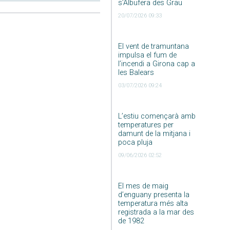
s’Albufera des Grau
20/07/2026 09:33
El vent de tramuntana
impulsa el fum de
l’incendi a Girona cap a
les Balears
03/07/2026 09:24
L’estiu començarà amb
temperatures per
damunt de la mitjana i
poca pluja
09/06/2026 02:52
El mes de maig
d’enguany presenta la
temperatura més alta
registrada a la mar des
de 1982