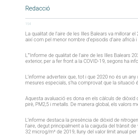
Redacció
154
La qualitat de l’aire de les Illes Balears va millorar 
així com pel menor nombre d’episodis d’aire africà i 
L'”Informe de qualitat de l’aire de les Illes Balears 2
exterior, per a fer front a la COVID-19, segons ha inf
L’informe adverteix que, tot i que 2020 no és un any 
mesures especials, s’ha comprovat que la situació és
Aquesta avaluació es dona en els càlculs de diòxid 
pirè,
PM2,5
i metalls. De manera global, els valors me
L’informe destaca la presència de diòxid de nitroge
l’aire, degut principalment a la caiguda del trànsit 
32
microg
/m³ de 2019, lluny del valor límit anual per