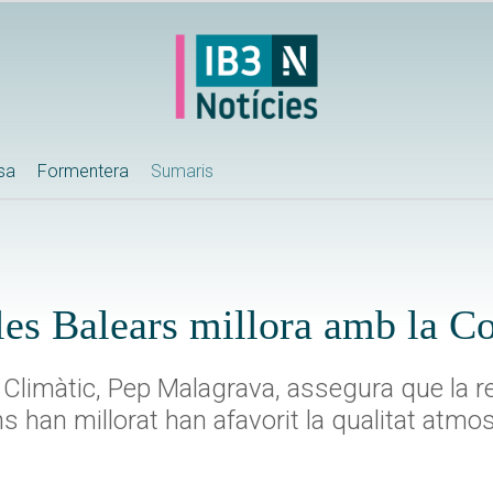
ssa
Formentera
Sumaris
 les Balears millora amb la C
i Climàtic, Pep Malagrava, assegura que la r
ns han millorat han afavorit la qualitat atmo