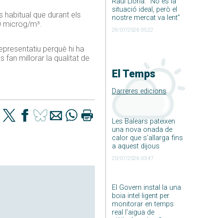
Raúl Llona: ”No és la
situació ideal, però el
s habitual que durant els
nostre mercat va lent”
0
microg
/m³.
29/07/2026 05:22
representatiu perquè hi ha
fan millorar la qualitat de
El Temps
Darreres edicions
Les Balears pateixen
una nova onada de
calor que s’allarga fins
a aquest dijous
20/07/2026 03:47
El Govern instal·la una
boia intel·ligent per
monitorar en temps
real l’aigua de