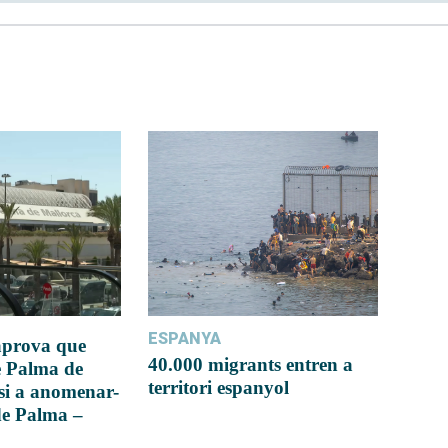
ESPANYA
 aprova que
40.000 migrants entren a
e Palma de
territori espanyol
si a anomenar-
de Palma –