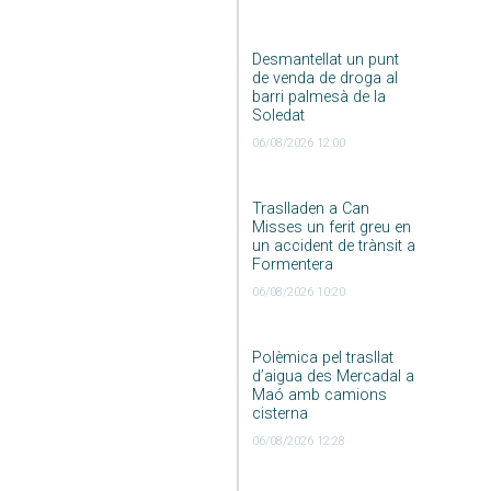
Desmantellat un punt
de venda de droga al
barri palmesà de la
Soledat
06/08/2026 12:00
Traslladen a Can
Misses un ferit greu en
un accident de trànsit a
Formentera
06/08/2026 10:20
Polèmica pel trasllat
d’aigua des Mercadal a
Maó amb camions
cisterna
06/08/2026 12:28