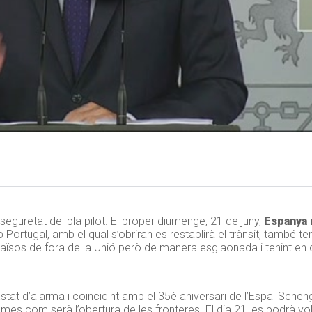
eguretat del pla pilot. El proper diumenge, 21 de juny,
Espanya 
rtugal, amb el qual s’obriran es restablirà el trànsit, també terre
aïsos de fora de la Unió però de manera esglaonada i tenint en c
stat d’alarma i coincidint amb el 35è aniversari de l’Espai Sch
es com serà l’obertura de les fronteres. El dia 21, es podrà vo