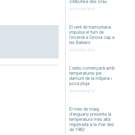
s’Albufera des Grau
20/07/2026 09:33
El vent de tramuntana
impulsa el fum de
l’incendi a Girona cap a
les Balears
03/07/2026 09:24
L’estiu començarà amb
temperatures per
damunt de la mitjana i
poca pluja
09/06/2026 02:52
El mes de maig
d’enguany presenta la
temperatura més alta
registrada a la mar des
de 1982