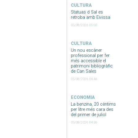
CULTURA
Statuas d Sal es
retroba amb Eivissa
05/08/2026 05:00
CULTURA
Un nou escàner
professional per fer
més accessible el
patrimoni bibliogràfic
de Can Sales
05/08/2026 04:46
ECONOMIA
La benzina, 20 cèntims
per litre més cara des
del primer de juliol
05/08/2026 04:36