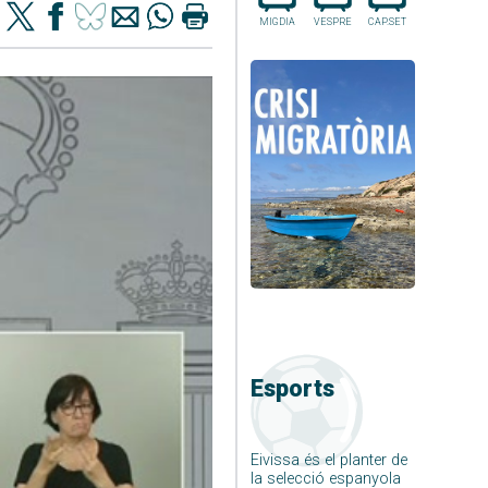
MIGDIA
VESPRE
CAP.SET
Esports
Eivissa és el planter de
la selecció espanyola