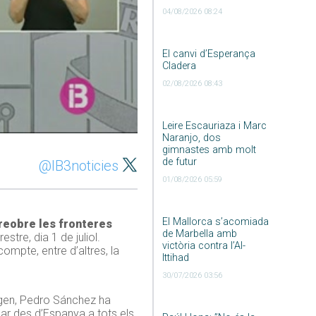
04/08/2026 08:24
El canvi d’Esperança
Cladera
02/08/2026 08:43
Leire Escauriaza i Marc
Naranjo, dos
gimnastes amb molt
de futur
@IB3noticies
01/08/2026 05:59
El Mallorca s’acomiada
reobre les fronteres
de Marbella amb
stre, dia 1 de juliol.
victòria contra l’Al-
ompte, entre d’altres, la
Ittihad
30/07/2026 03:56
engen, Pedro Sánchez ha
lar des d’Espanya a tots els