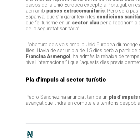
països de la Unió Europea excepte a Portugal, on es p
aeri amb
països extracomunitaris
. Però serà pas 
Espanya, que s’hi garanteixin les
condicions sanità
que “el turisme en un
sector clau
per a l’economia es
de la seguretat sanitària”.
L’obertura dels vols amb la Unió Europea diumenge
Illes. Havia de ser un pla de 15 dies però a partir de
Francina Armengol
, ha admès la rebaixa de temps d
nivell internacional” i que “aquests dies previs permet
Pla d’impuls al sector turístic
Pedro Sánchez ha anunciat també un
pla d’impuls 
avançat que tindrà en compte els territoris despoblats