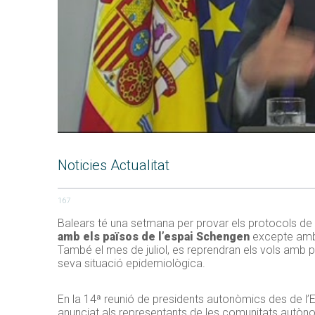
Noticies Actualitat
167
Balears té una setmana per provar els protocols de s
amb els països de l’espai Schengen
excepte amb Po
També el mes de juliol, es reprendran els vols amb p
seva situació epidemiològica.
En la 14ª reunió de presidents autonòmics des de l’E
anunciat als representants de les comunitats autònom