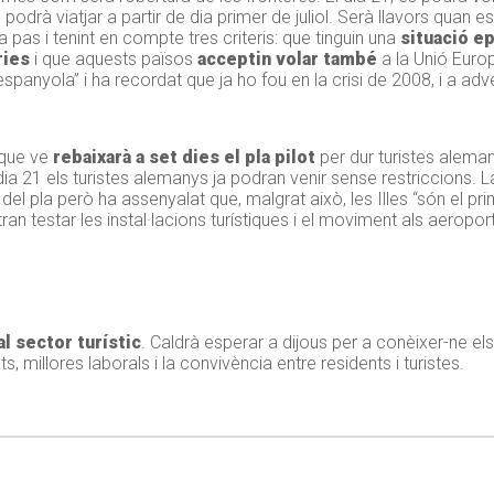
odrà viatjar a partir de dia primer de juliol. Serà llavors quan e
a pas i tenint en compte tres criteris: que tinguin una
situació e
ries
i que aquests països
acceptin volar també
a la Unió Euro
panyola” i ha recordat que ja ho fou en la crisi de 2008, i a adv
 que ve
rebaixarà a set dies el pla pilot
per dur turistes aleman
 dia 21 els turistes alemanys ja podran venir sense restriccions. 
el pla però ha assenyalat que, malgrat això, les Illes “són el pri
ran testar les instal·lacions turístiques i el moviment als aeroport
al sector turístic
. Caldrà esperar a dijous per a conèixer-ne e
, millores laborals i la convivència entre residents i turistes.