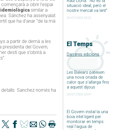
Raúl Llona: ”No és la
s començarà a obrir l’espai
situació ideal, però el
pidemiològica
similar a
nostre mercat va lent”
pea. Sánchez ha assenyalat
29/07/2026 05:22
ertit que ha d’anar “de la mà
ys a partir de demà a les
El Temps
La presidenta del Govern,
mer destí que s’obrirà a
Darreres edicions
s”.
Les Balears pateixen
una nova onada de
calor que s’allarga fins
a aquest dijous
ls detalls. Sanchez només ha
20/07/2026 03:47
El Govern instal·la una
boia intel·ligent per
monitorar en temps
real l’aigua de