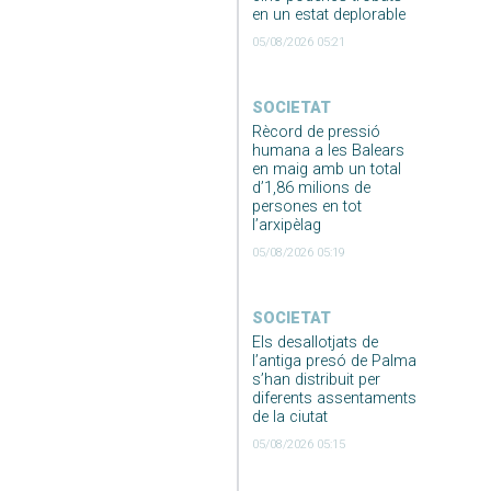
en un estat deplorable
05/08/2026 05:21
SOCIETAT
Rècord de pressió
humana a les Balears
en maig amb un total
d’1,86 milions de
persones en tot
l’arxipèlag
05/08/2026 05:19
SOCIETAT
Els desallotjats de
l’antiga presó de Palma
s’han distribuit per
diferents assentaments
de la ciutat
05/08/2026 05:15