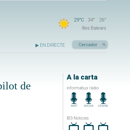
29°C
34°
26°
Illes Balears
▶ EN DIRECTE
A la carta
ilot de
informatius ràdio
MATÍ
MIGDIA
VESPRE
IB3 Noticies