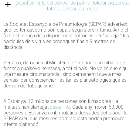
Desafiaments del càncer de pulmó: tolerància zero al
tabac i detecció precoç
La Societat Espanyola de Pneumologia (SEPAR) adverteix
que les terrasses no són espais segurs si s’hi fuma. Amb el
fum del tabac i dels dispositius electrònics per “vapejar” les
partícules dels virus es propaguen fins a 8 metres de
distància.
Per això, demanen al Ministeri de l’Interior la prohibició de
fumar a qualsevol terrassa, a tot el país. No volen que sigui
una mesura circumstancial, sinó permanent i que a més
serveixi per conscienciar i evitar les pluripatologies que es
deriven del tabaquisme.
A Espanya, 12 milions de persones són fumadores i la
meitat s’han plantejat
deixar-ho
. Cada any moren 60.000
persones a Espanya amb malaties derivades del tabac i la
SEPAR creu que mesures com aquesta poden promoure
intents d’abandó.