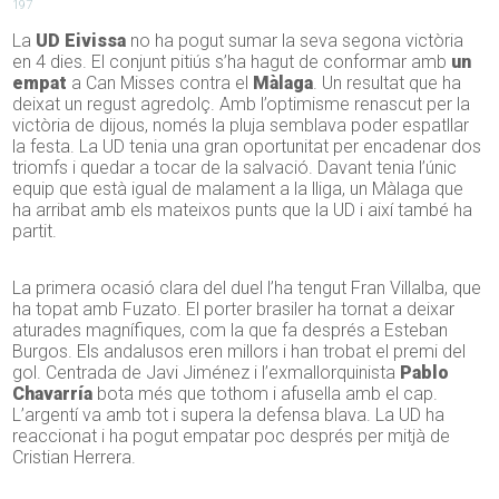
197
La
UD Eivissa
no ha pogut sumar la seva segona victòria
en 4 dies. El conjunt pitiús s’ha hagut de conformar amb
un
empat
a Can Misses contra el
Màlaga
. Un resultat que ha
deixat un regust agredolç. Amb l’optimisme renascut per la
victòria de dijous, només la pluja semblava poder espatllar
la festa. La UD tenia una gran oportunitat per encadenar dos
triomfs i quedar a tocar de la salvació. Davant tenia l’únic
equip que està igual de malament a la lliga, un Màlaga que
ha arribat amb els mateixos punts que la UD i així també ha
partit.
La primera ocasió clara del duel l’ha tengut Fran Villalba, que
ha topat amb Fuzato. El porter brasiler ha tornat a deixar
aturades magnífiques, com la que fa després a Esteban
Burgos. Els andalusos eren millors i han trobat el premi del
gol. Centrada de Javi Jiménez i l’exmallorquinista
Pablo
Chavarría
bota més que tothom i afusella amb el cap.
L’argentí va amb tot i supera la defensa blava. La UD ha
reaccionat i ha pogut empatar poc després per mitjà de
Cristian Herrera.