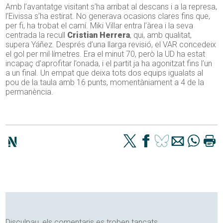
Amb l’avantatge visitant s’ha arribat al descans i a la represa,
l’Eivissa s’ha estirat. No generava ocasions clares fins que,
per fi, ha trobat el camí. Miki Villar entra l’àrea i la seva
centrada la recull
Cristian Herrera
, qui, amb qualitat,
supera Yáñez. Després d’una llarga revisió, el VAR concedeix
el gol per mil·límetres. Era el minut 70, però la UD ha estat
incapaç d’aprofitar l’onada, i el partit ja ha agonitzat fins l’un
a un final. Un empat que deixa tots dos equips igualats al
pou de la taula amb 16 punts, momentàniament a 4 de la
permanència.
Disculpau, els comentaris es troben tancats