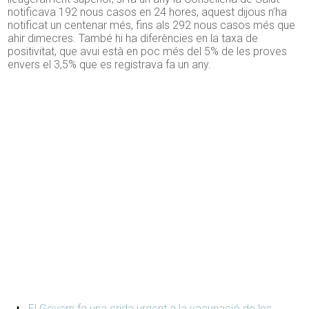
notificava 192 nous casos en 24 hores, aquest dijous n’ha
notificat un centenar més, fins als 292 nous casos més que
ahir dimecres. També hi ha diferències en la taxa de
positivitat, que avui està en poc més del 5% de les proves
envers el 3,5% que es registrava fa un any.
El Govern fa una crida urgent a la vacunació de les