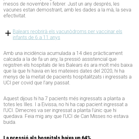
mesos de novembre i febrer. Just un any després, les
vacunes estan demostrant, amb les dades a la mà, la seva
efectivitat.
Balears reobrirà els vacunòdroms per vaccinar els
infants de 6 a 11 anys
Amb una incidència acumulada a 14 dies pràcticament
calcada a la de fa un any, la pressió assistencial que
registren els hospitals de les Balears és ara molt més baixa
que la que hi havia en les mateixes dates del 2020, hi ha
menys de la meitat de pacients hospitalitzats i ingressats a
UCI per covid que l’any passat.
Aquest dijous hi ha 7 pacients més ingressats a planta a
totes les Illes. I a Eivissa, no hi ha cap pacient ingressat a
l’UCI. Dimecres va ser ingressat a planta l’únic que hi
quedava. Feia mig any que l’UCI de Can Misses no estava
buida.
La pressió als hospitals baixa un 64%