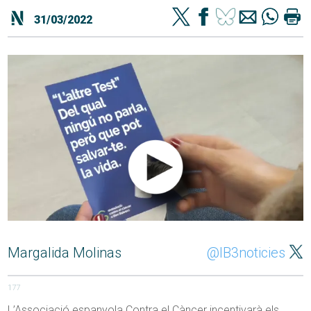
31/03/2022
Margalida Molinas
@IB3noticies
177
L’Associació espanyola Contra el Càncer incentivarà els