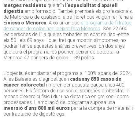
metges residents
que triïn
l’especialitat d’aparell
digestiu
amb formació. També, premiarà els professionals,
de Mallorca o de qualsevol altre indret que vulguin fer feina a
E
ivissa o Menorca
. Això arran que
el programa de filtratge
de càncer de còlon hagi deixat fora Menorca
. Són 22.600
les persones de l’illa que es trobarien en edat de risc -entre
els 50 i els 69 anys- i que, tret que mostrin símptomes, no
podran fer-se aquestes anàlisis preventives. En dos anys
que durà el programa, és podrien deixar de detectar a
Menorca 47 càncers de còlon i 189 pòlips.
L’objectiu és implantar el programa al 100% abans del 2024.
A les Balears es diagnostiquen
cada any 850 casos de
càncer colorectal
i moren per aquesta causa unes 400
persones. Els factors de risc són el sobrepès o obesitat, la
manca d’exercici físic i dur una dieta rica en greixos i carns
processades. L’ampliació del programa suposa una
inversió d’uns 800 mil euros
per a la compra de material i
contractació de digestòlegs.