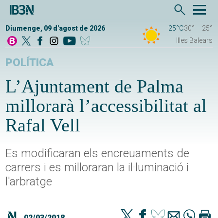
Diumenge, 09 d'agost de 2026
25°C
30°
25°
Illes Balears
POLÍTICA
L’Ajuntament de Palma
millorarà l’accessibilitat al
Rafal Vell
Es modificaran els encreuaments de
carrers i es milloraran la il·luminació i
l'arbratge
02/03/2018