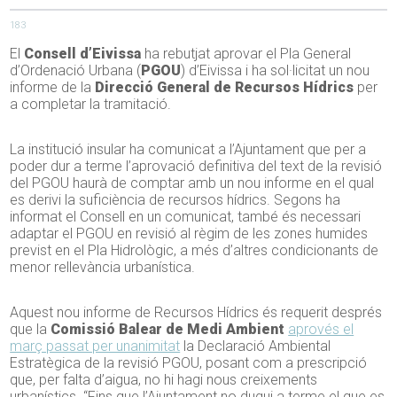
183
El
Consell d’Eivissa
ha rebutjat aprovar el Pla General
d’Ordenació Urbana (
PGOU
) d’Eivissa i ha sol·licitat un nou
informe de la
Direcció General de Recursos Hídrics
per
a completar la tramitació.
La institució insular ha comunicat a l’Ajuntament que per a
poder dur a terme l’aprovació definitiva del text de la revisió
del PGOU haurà de comptar amb un nou informe en el qual
es derivi la suficiència de recursos hídrics. Segons ha
informat el Consell en un comunicat, també és necessari
adaptar el PGOU en revisió al règim de les zones humides
previst en el Pla Hidrològic, a més d’altres condicionants de
menor rellevància urbanística.
Aquest nou informe de Recursos Hídrics és requerit després
que la
Comissió Balear de Medi Ambient
aprovés el
març passat per unanimitat
la Declaració Ambiental
Estratègica de la revisió PGOU, posant com a prescripció
que, per falta d’aigua, no hi hagi nous creixements
urbanístics. “Fins que l’Ajuntament no dugui a terme el que es