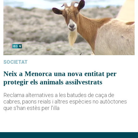
SOCIETAT
Neix a Menorca una nova entitat per
protegir els animals assilvestrats
Reclama alternatives a les batudes de caça de
cabres, paons reials i altres espècies no autòctones
que s'han estès per l'illa