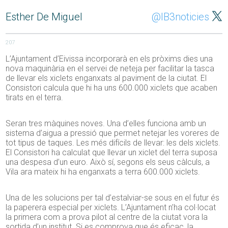
Esther De Miguel
@IB3noticies
207
L’Ajuntament d’Eivissa incorporarà en els pròxims dies una
nova maquinària en el servei de neteja per facilitar la tasca
de llevar els xiclets enganxats al paviment de la ciutat. El
Consistori calcula que hi ha uns 600.000 xiclets que acaben
tirats en el terra.
Seran tres màquines noves. Una d’elles funciona amb un
sistema d’aigua a pressió que permet netejar les voreres de
tot tipus de taques. Les més difícils de llevar: les dels xiclets.
El Consistori ha calculat que llevar un xiclet del terra suposa
una despesa d’un euro. Això sí, segons els seus càlculs, a
Vila ara mateix hi ha enganxats a terra 600.000 xiclets.
Una de les solucions per tal d’estalviar-se sous en el futur és
la paperera especial per xiclets. L’Ajuntament n’ha col·locat
la primera com a prova pilot al centre de la ciutat vora la
sortida d’un institut. Si es comprova que és eficaç, la