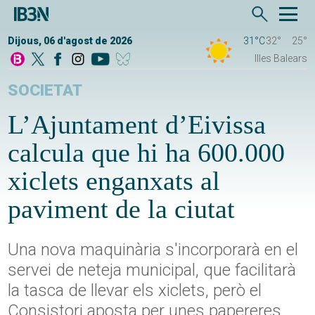
Dijous, 06 d'agost de 2026
31°C
32°
25°
Illes Balears
SOCIETAT
L’Ajuntament d’Eivissa
calcula que hi ha 600.000
xiclets enganxats al
paviment de la ciutat
Una nova maquinària s'incorporarà en el
servei de neteja municipal, que facilitarà
la tasca de llevar els xiclets, però el
Consistori aposta per unes papereres