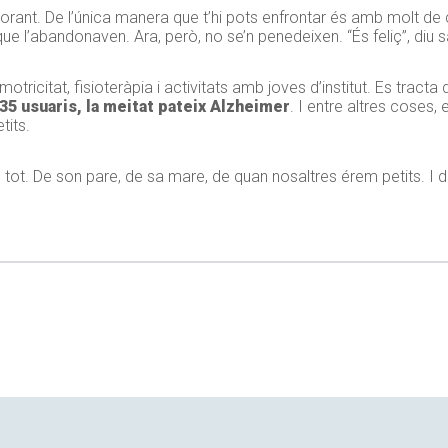
orant. De l’única manera que t’hi pots enfrontar és amb molt de 
que l’abandonaven. Ara, però, no se’n penedeixen. “És feliç”, diu 
motricitat, fisioteràpia i activitats amb joves d’institut. Es tracta
35 usuaris, la meitat pateix Alzheimer
. I entre altres coses,
tits.
 tot. De son pare, de sa mare, de quan nosaltres érem petits. I d