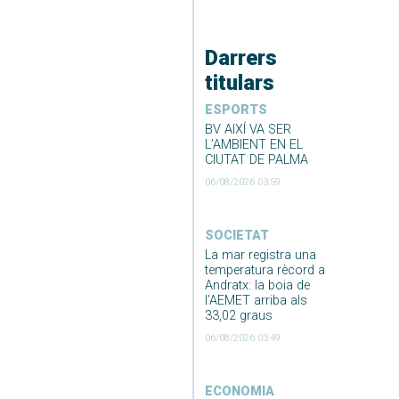
Darrers
titulars
ESPORTS
BV AIXÍ VA SER
L’AMBIENT EN EL
CIUTAT DE PALMA
06/08/2026 03:59
SOCIETAT
La mar registra una
temperatura rècord a
Andratx: la boia de
l’AEMET arriba als
33,02 graus
06/08/2026 03:49
ECONOMIA