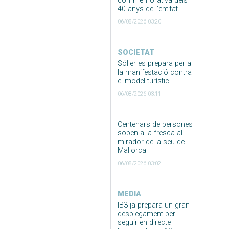
commemorativa dels
40 anys de l’entitat
06/08/2026 03:20
SOCIETAT
Sóller es prepara per a
la manifestació contra
el model turístic
06/08/2026 03:11
Centenars de persones
sopen a la fresca al
mirador de la seu de
Mallorca
06/08/2026 03:02
MEDIA
IB3 ja prepara un gran
desplegament per
seguir en directe