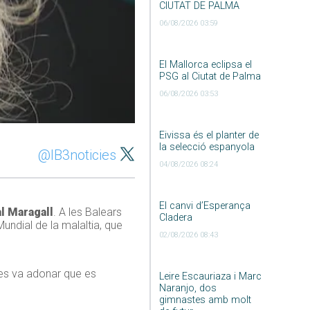
CIUTAT DE PALMA
06/08/2026 03:59
El Mallorca eclipsa el
PSG al Ciutat de Palma
06/08/2026 03:53
Eivissa és el planter de
la selecció espanyola
@IB3noticies
04/08/2026 08:24
El canvi d’Esperança
l Maragall
. A les Balears
Cladera
undial de la malaltia, que
02/08/2026 08:43
 es va adonar que es
Leire Escauriaza i Marc
Naranjo, dos
gimnastes amb molt