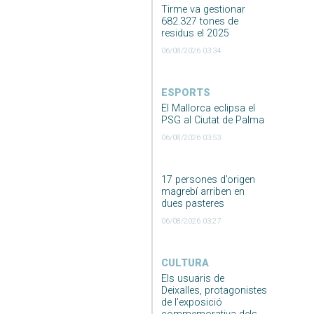
Tirme va gestionar
682.327 tones de
residus el 2025
06/08/2026 03:34
ESPORTS
El Mallorca eclipsa el
PSG al Ciutat de Palma
06/08/2026 03:53
17 persones d’origen
magrebí arriben en
dues pasteres
06/08/2026 03:27
CULTURA
Els usuaris de
Deixalles, protagonistes
de l’exposició