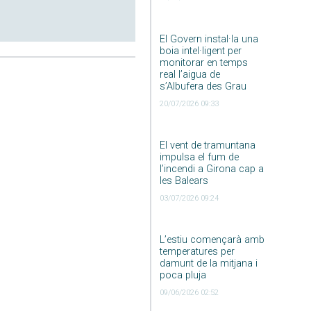
El Govern instal·la una
boia intel·ligent per
monitorar en temps
real l’aigua de
s’Albufera des Grau
20/07/2026 09:33
El vent de tramuntana
impulsa el fum de
l’incendi a Girona cap a
les Balears
03/07/2026 09:24
L’estiu començarà amb
temperatures per
damunt de la mitjana i
poca pluja
09/06/2026 02:52