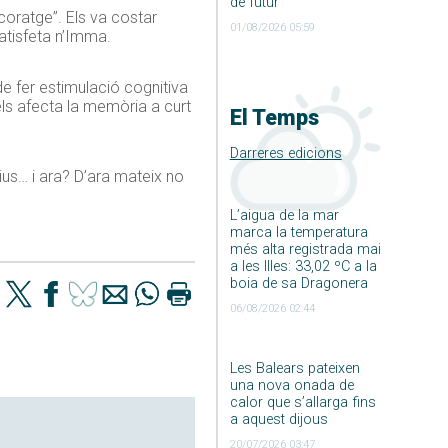
de futur
coratge”. Els va costar
01/08/2026 05:59
satisfeta n’Imma.
 de fer estimulació cognitiva
 els afecta la memòria a curt
El Temps
Darreres edicions
ius… i ara? D’ara mateix no
L’aigua de la mar
marca la temperatura
més alta registrada mai
a les Illes: 33,02 ºC a la
boia de sa Dragonera
06/08/2026 02:44
Les Balears pateixen
una nova onada de
calor que s’allarga fins
a aquest dijous
20/07/2026 03:47