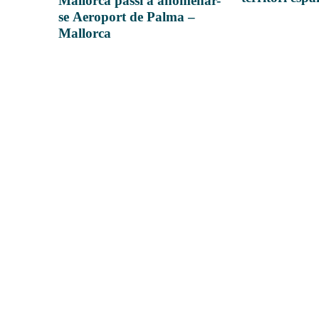
Mallorca passi a anomenar-
se Aeroport de Palma –
Mallorca