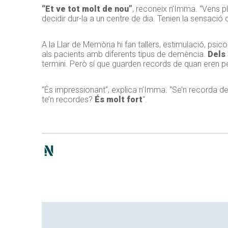
“Et ve tot molt de nou”
, reconeix n’Imma. “Vens pl
decidir dur-la a un centre de dia. Tenien la sensació 
A la Llar de Memòria hi fan tallers, estimulació, psico
als pacients amb diferents tipus de demència.
Dels 
termini. Però sí que guarden records de quan eren pe
“És impressionant”, explica n’Imma. “Se’n recorda de
te’n recordes?
És molt fort
“.