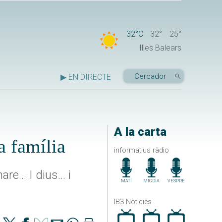
32°C
32°
25°
Illes Balears
▶ EN DIRECTE
A la carta
a família
informatius ràdio
... I dius... i
MATÍ
MIGDIA
VESPRE
IB3 Noticies