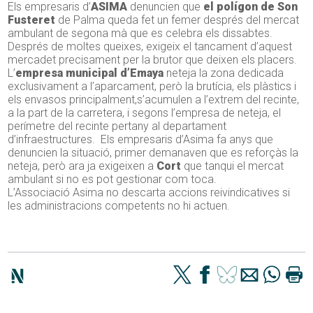
Els empresaris d’
ASIMA
denuncien que
el polígon de Son
Fusteret
de Palma queda fet un femer després del mercat
ambulant de segona mà que es celebra els dissabtes.
Després de moltes queixes, exigeix el tancament d’aquest
mercadet precisament per la brutor que deixen els placers.
L’
empresa municipal d’Emaya
neteja la zona dedicada
exclusivament a l’aparcament, però la brutícia, els plàstics i
els envasos principalment,s’acumulen a l’extrem del recinte,
a la part de la carretera, i segons l’empresa de neteja, el
perímetre del recinte pertany al departament
d’infraestructures. Els empresaris d’Asima fa anys que
denuncien la situació, primer demanaven que es reforçàs la
neteja, però ara ja exigeixen a
Cort
que tanqui el mercat
ambulant si no es pot gestionar com toca.
L’Associació Asima no descarta accions reivindicatives si
les administracions competents no hi actuen.