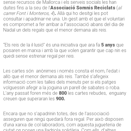
sense recursos de Mallorca i els serveis socials les han
duites fins a la seu de l’
Associació Somnis Reciclats
(
al
carrer Font i Monteros, 4
)
.
Allà qui ho desitgi les pot
consultar i apadrinar-ne una. Un gest amb el que el voluntari
es compromet a fer arribar a l”associació abans del dia de
Nadal un dels regals que el menor demana als reis.
“Els reis de la il·lusió” és una iniciativa que ara fa
5 anys
que
posaren en marxa i amb la que volen garantir que cap nin es
quedi sense estrenar regal per reis.
Les cartes són anònimes i només consta el nom, l’edat i
allò que el menor demana als reis. També s’afegeix
informació com les talles dels menuts per si els patges
volguessin afegir a la joguina un parell de sabates o roba.
L’any passat foren més de
800
les cartes rebudes, enguany
creuen que superaran les
900.
Encara que no s’apadrinin totes, des de l’associació
asseguren que ningú quedarà fora regal. Per això disposen
d’una xarxa de col·laboradors, com aquesta jugueteria de
ciutat on posen una lladriola solidària. Com ells, d’altres