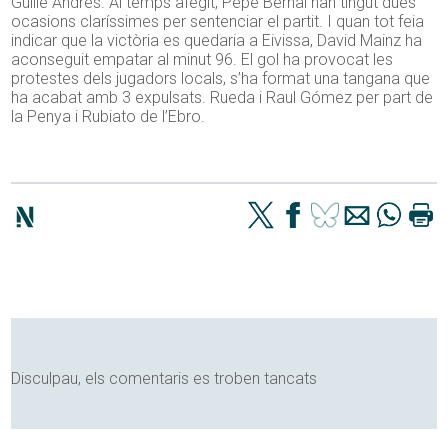
Guille Andrés. Al temps afegit, Pepe Bernal han tingut dues
ocasions claríssimes per sentenciar el partit. I quan tot feia
indicar que la victòria es quedaria a Eivissa, David Mainz ha
aconseguit empatar al minut 96. El gol ha provocat les
protestes dels jugadors locals, s’ha format una tangana que
ha acabat amb 3 expulsats. Rueda i Raul Gómez per part de
la Penya i Rubiato de l’Ebro.
Disculpau, els comentaris es troben tancats