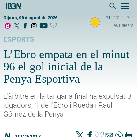
Dijous, 06 d'agost de 2026
31°C
32°
25°
Illes Balears
ESPORTS
L’Ebro empata en el minut
96 el gol inicial de la
Penya Esportiva
L'àrbitre en la tangana final ha expulsat 3
jugadors, 1 de l'Ebro i Rueda i Raul
Gómez de la Penya
10/12/2017