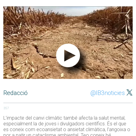
Redacció
@IB3noticies
357
L’impacte del canvi climàtic també afecta la salut mental,
especialment la de joves i divulgadors científics. És el que
es coneix
com
ecoansietat
o ansietat climàtica, l’angoixa o
por a patir un cataclisme ambiental. Teo coneix bé