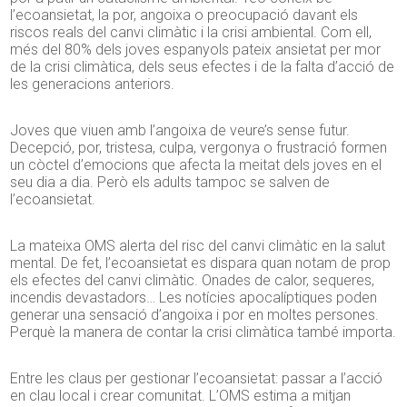
l’
ecoansietat
, la por, angoixa o preocupació davant els
riscos reals del canvi climàtic i la crisi ambiental. Com ell,
més del 80% dels joves espanyols pateix ansietat per mor
de la crisi climàtica, dels seus efectes i de la falta d’acció de
les generacions anteriors.
Joves que viuen amb l’angoixa de veure’s sense futur.
Decepció, por, tristesa, culpa, vergonya o frustració formen
un còctel d’emocions que afecta la meitat dels joves en el
seu dia a dia. Però els adults tampoc se salven de
l’
ecoansietat
.
La mateixa OMS alerta del risc del canvi climàtic en la salut
mental. De fet, l’
ecoansietat
es dispara quan notam de prop
els efectes del canvi climàtic. Onades de calor, sequeres,
incendis devastadors… Les notícies apocalíptiques poden
generar una sensació d’angoixa i por en moltes persones.
Perquè la manera de contar la crisi climàtica també importa.
Entre les claus per gestionar l’
ecoansietat
: passar a l’acció
en clau local i crear comunitat. L’OMS estima a mitjan