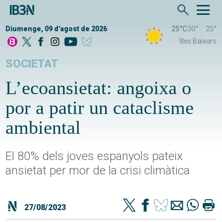
Diumenge, 09 d'agost de 2026
25°C
30°
25°
Illes Balears
SOCIETAT
L’ecoansietat: angoixa o
por a patir un cataclisme
ambiental
El 80% dels joves espanyols pateix
ansietat per mor de la crisi climàtica
27/08/2023