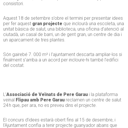
consistori.
Aquest 18 de setembre s’obre el termini per presentar idees
per fer aquest
gran projecte
que inclourà una escoleta, una
unitat bàsica de salut, una biblioteca, una oficina d’atenció al
ciutadà, un casal de barri, un de gent gran, un centre de dia i
un aparcament de tres plantes.
Són gairebé 7. 000 m² i l’ajuntament descarta ampliar-los si
finalment s’arriba a un acord per incloure-hi també l’edifici
del costat.
L’
Associació de Veïnats de Pere Garau
i la plataforma
veïnal
Flipau amb Pere Garau
reclamen un centre de salut
24 h que, per ara, no es preveu dins el projecte.
El concurs d’idees estarà obert fins al 15 de desembre, i
l’Ajuntament confia a tenir projecte guanyador abans que