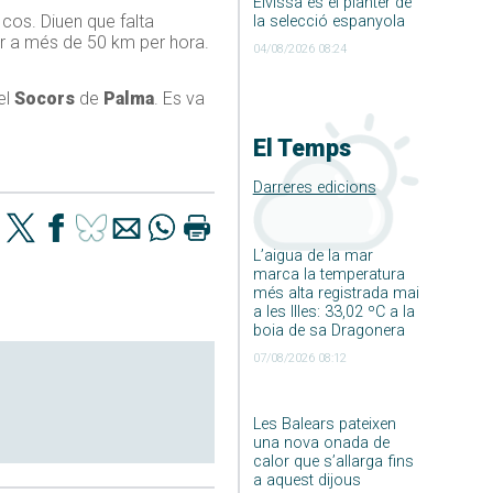
Eivissa és el planter de
cos. Diuen que falta
la selecció espanyola
ar a més de 50 km per hora.
04/08/2026 08:24
del
Socors
de
Palma
. Es va
El Temps
Darreres edicions
L’aigua de la mar
marca la temperatura
més alta registrada mai
a les Illes: 33,02 ºC a la
boia de sa Dragonera
07/08/2026 08:12
Les Balears pateixen
una nova onada de
calor que s’allarga fins
a aquest dijous