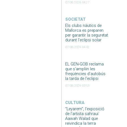
07/08/2026 04:27
SOCIETAT
Els clubs nàutics de
Mallorca es preparen
per garantir la seguretat
durant l’eclipsi solar
07/08/2026 04:42
EL GEN-GOB reclama
que s’ampliïn les
freqüències d’autobús
la tarda de l’eclipsi
07/08/2026 03:53
CULTURA
“Leyarem”, l’exposició
de l’artista sahrauí
Aawah Walad que
reivindica la terra