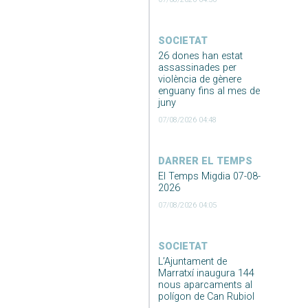
SOCIETAT
26 dones han estat
assassinades per
violència de gènere
enguany fins al mes de
juny
07/08/2026 04:48
DARRER EL TEMPS
El Temps Migdia 07-08-
2026
07/08/2026 04:05
SOCIETAT
L’Ajuntament de
Marratxí inaugura 144
nous aparcaments al
polígon de Can Rubiol