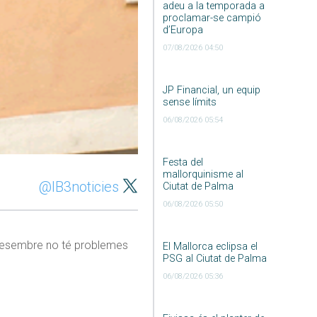
adeu a la temporada a
proclamar-se campió
d’Europa
07/08/2026 04:50
JP Financial, un equip
sense límits
06/08/2026 05:54
Festa del
mallorquinisme al
@IB3noticies
Ciutat de Palma
06/08/2026 05:50
 desembre no té problemes
El Mallorca eclipsa el
PSG al Ciutat de Palma
06/08/2026 05:36