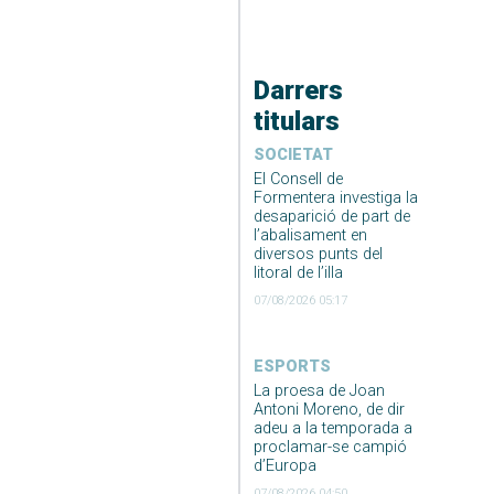
Darrers
titulars
SOCIETAT
El Consell de
Formentera investiga la
desaparició de part de
l’abalisament en
diversos punts del
litoral de l’illa
07/08/2026 05:17
ESPORTS
La proesa de Joan
Antoni Moreno, de dir
adeu a la temporada a
proclamar-se campió
d’Europa
07/08/2026 04:50