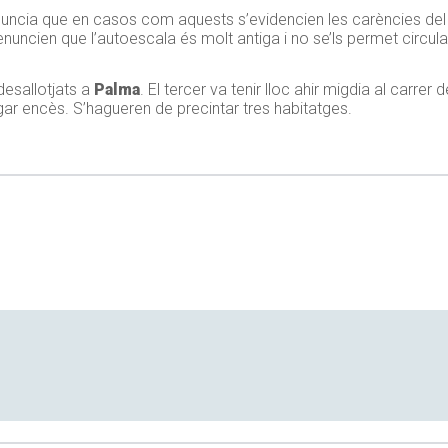
uncia que en casos com aquests s’evidencien les carències del 
nuncien que l’autoescala és molt antiga i no se’ls permet circul
desallotjats a
Palma
. El tercer va tenir lloc ahir migdia al carrer 
gar encès. S’hagueren de precintar tres habitatges.