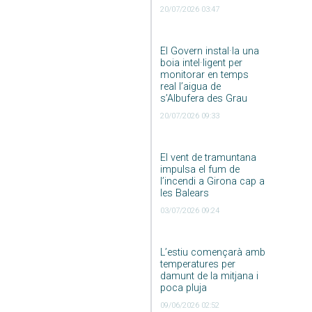
20/07/2026 03:47
El Govern instal·la una
boia intel·ligent per
monitorar en temps
real l’aigua de
s’Albufera des Grau
20/07/2026 09:33
El vent de tramuntana
impulsa el fum de
l’incendi a Girona cap a
les Balears
03/07/2026 09:24
L’estiu començarà amb
temperatures per
damunt de la mitjana i
poca pluja
09/06/2026 02:52