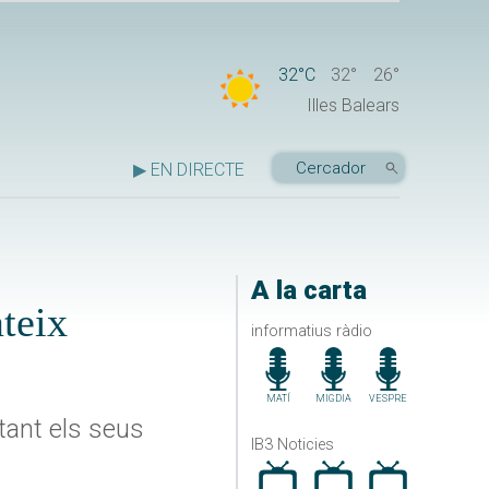
32°C
32°
26°
Illes Balears
▶ EN DIRECTE
A la carta
teix
informatius ràdio
MATÍ
MIGDIA
VESPRE
 tant els seus
IB3 Noticies