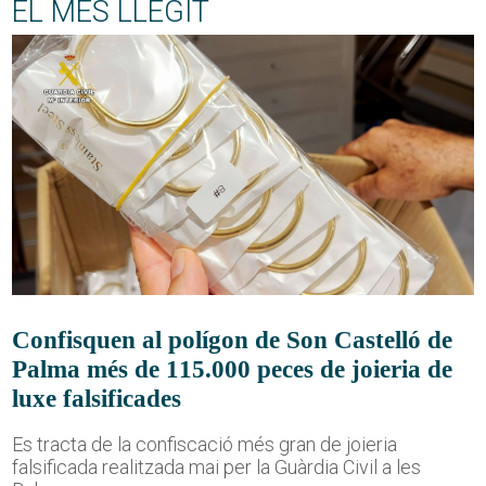
EL MÉS LLEGIT
Confisquen al polígon de Son Castelló de
Palma més de 115.000 peces de joieria de
luxe falsificades
Es tracta de la confiscació més gran de joieria
falsificada realitzada mai per la Guàrdia Civil a les