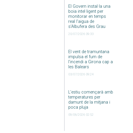
El Govern instal·la una
boia intel·ligent per
monitorar en temps
real l’aigua de
s’Albufera des Grau
20/07/2026 09:33
El vent de tramuntana
impulsa el fum de
l’incendi a Girona cap a
les Balears
03/07/2026 09:24
L’estiu començarà amb
temperatures per
damunt de la mitjana i
poca pluja
09/06/2026 02:52