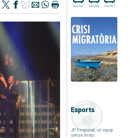
MIGDIA
VESPRE
CAP.SET
Esports
JP Financial, un equip
sense límits