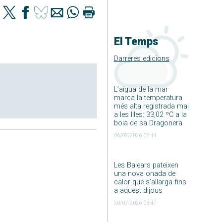
El Temps
Darreres edicions
L’aigua de la mar
marca la temperatura
més alta registrada mai
a les Illes: 33,02 ºC a la
boia de sa Dragonera
06/08/2026 02:44
Les Balears pateixen
una nova onada de
calor que s’allarga fins
a aquest dijous
20/07/2026 03:47