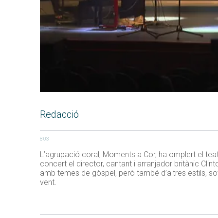
Redacció
803
L’agrupació coral, Moments a Cor, ha omplert el tea
concert el director, cantant i arranjador britànic Clin
amb temes de gòspel, però també d’altres estils, s
vent.