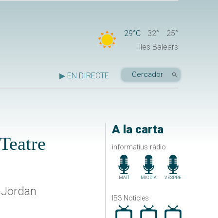
29°C
32°
25°
Illes Balears
▶ EN DIRECTE
A la carta
 Teatre
informatius ràdio
MATÍ
MIGDIA
VESPRE
n Jordan
IB3 Noticies