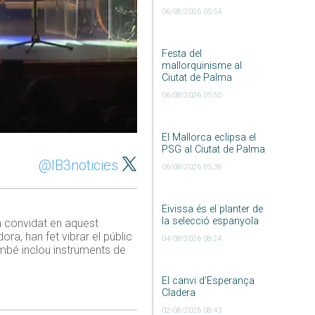
06/08/2026 05:54
Festa del
mallorquinisme al
Ciutat de Palma
06/08/2026 05:50
El Mallorca eclipsa el
PSG al Ciutat de Palma
@IB3noticies
06/08/2026 05:36
Eivissa és el planter de
la selecció espanyola
n convidat en aquest
ora, han fet vibrar el públic
04/08/2026 08:24
mbé inclou instruments de
El canvi d’Esperança
Cladera
02/08/2026 08:43