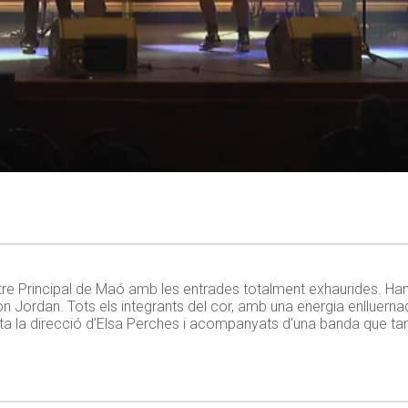
tre Principal de Maó amb les entrades totalment exhaurides. Ha
ton Jordan. Tots els integrants del cor, amb una energia enlluernad
ota la direcció d’Elsa Perches i acompanyats d’una banda que ta