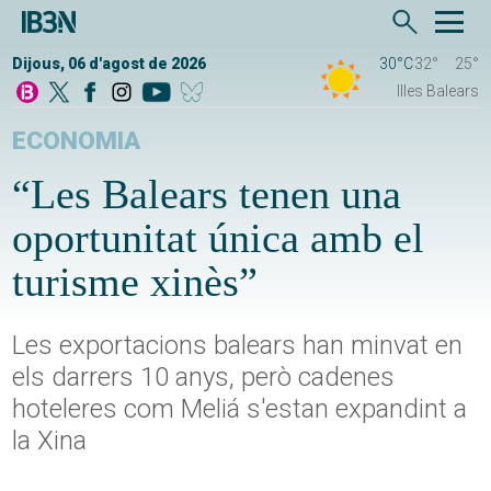
Dijous, 06 d'agost de 2026
30°C
32°
25°
Illes Balears
ECONOMIA
“Les Balears tenen una
oportunitat única amb el
turisme xinès”
Les exportacions balears han minvat en
els darrers 10 anys, però cadenes
hoteleres com Meliá s'estan expandint a
la Xina