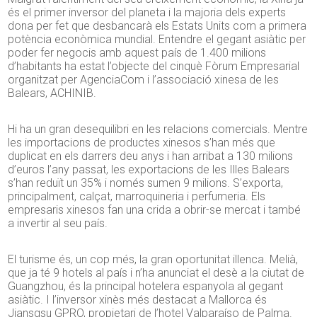
és el primer inversor del planeta i la majoria dels experts
dona per fet que desbancarà els Estats Units com a primera
potència econòmica mundial. Entendre el gegant asiàtic per
poder fer negocis amb aquest país de 1.400 milions
d’habitants ha estat l’objecte del cinquè Fòrum Empresarial
organitzat per AgenciaCom i l’associació xinesa de les
Balears, ACHINIB.
Hi ha un gran desequilibri en les relacions comercials. Mentre
les importacions de productes xinesos s’han més que
duplicat en els darrers deu anys i han arribat a 130 milions
d’euros l’any passat, les exportacions de les Illes Balears
s’han reduït un 35% i només sumen 9 milions. S’exporta,
principalment, calçat, marroquineria i perfumeria. Els
empresaris xinesos fan una crida a obrir-se mercat i també
a invertir al seu país.
El turisme és, un cop més, la gran oportunitat illenca. Melià,
que ja té 9 hotels al país i n’ha anunciat el desè a la ciutat de
Guangzhou, és la principal hotelera espanyola al gegant
asiàtic. I l’inversor xinès més destacat a Mallorca és
Jiansgsu GPRO, propietari de l’hotel Valparaíso de Palma.