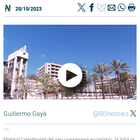
20/10/2023
Guillermo Gayà
@IB3noticies
182
Malgrat l’alentiment del seu creixement econòmic, la Xina ja