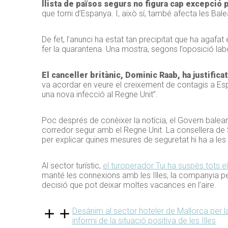
llista de països segurs no figura cap excepció pe
que torni d’Espanya. I, això sí, també afecta les Balea
De fet, l’anunci ha estat tan precipitat que ha agafa
fer la quarantena. Una mostra, segons l’oposició lab
El canceller britànic, Dominic Raab, ha justifica
va acordar en veure el creixement de contagis a Esp
una nova infecció al Regne Unit”.
Poc després de conèixer la notícia, el Govern balear 
corredor segur amb el Regne Unit. La consellera de
per explicar quines mesures de seguretat hi ha a les i
Al sector turístic,
el turoperador Tui ha suspès tots 
manté les connexions amb les Illes, la companyia per
decisió que pot deixar moltes vacances en l’aire.
Desànim al sector hoteler de Mallorca per l
informi de la situació positiva de les Illes