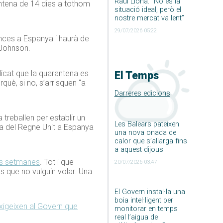
Raúl Llona: ”No és la
antena de 14 dies a tothom
situació ideal, però el
nostre mercat va lent”
29/07/2026 05:22
cances a Espanya i haurà de
 Johnson.
licat que la quarantena es
El Temps
uè, si no, s’arrisquen “a
Darreres edicions
treballen per establir un
Les Balears pateixen
da del Regne Unit a Espanya
una nova onada de
calor que s’allarga fins
a aquest dijous
ues setmanes
. Tot i que
20/07/2026 03:47
s que no vulguin volar. Una
El Govern instal·la una
boia intel·ligent per
exigeixen al Govern que
monitorar en temps
real l’aigua de