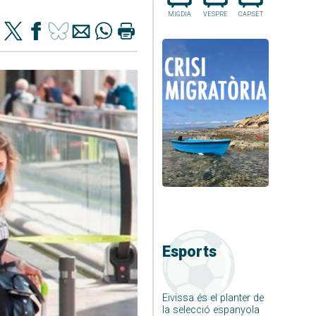
MIGDIA
VESPRE
CAP.SET
Esports
Eivissa és el planter de
la selecció espanyola