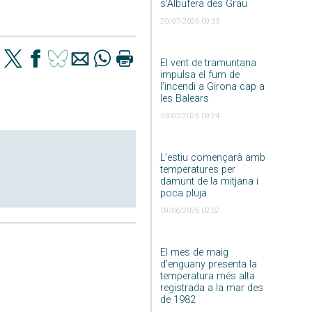
s’Albufera des Grau
20/07/2026 09:33
El vent de tramuntana
impulsa el fum de
l’incendi a Girona cap a
les Balears
03/07/2026 09:24
L’estiu començarà amb
temperatures per
damunt de la mitjana i
poca pluja
09/06/2026 02:52
El mes de maig
d’enguany presenta la
temperatura més alta
registrada a la mar des
de 1982