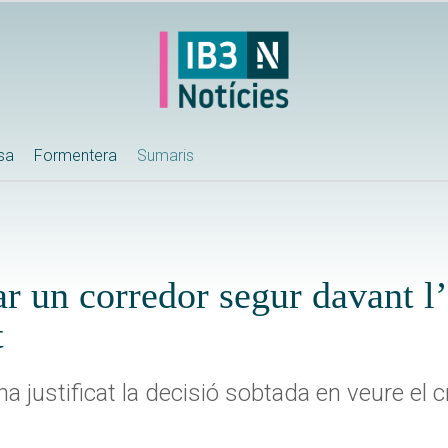
ssa
Formentera
Sumaris
ear un corredor segur davant l
t
 ha justificat la decisió sobtada en veure el