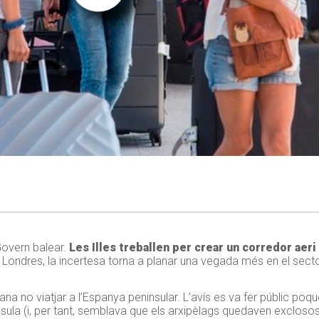
Govern balear.
Les Illes treballen per crear un corredor aeri
Londres, la incertesa torna a planar una vegada més en el sector
na no viatjar a l’Espanya peninsular. L’avís es va fer públic poq
sula (i, per tant, semblava que els arxipèlags quedaven exclosos d