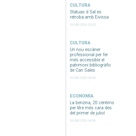
CULTURA
Statuas d Sal es
retroba amb Eivissa
05/08/2026 05:00
CULTURA
Un nou escàner
professional per fer
més accessible el
patrimoni bibliogràfic
de Can Sales
05/08/2026 04:46
ECONOMIA
La benzina, 20 cèntims
per litre més cara des
del primer de juliol
05/08/2026 04:36