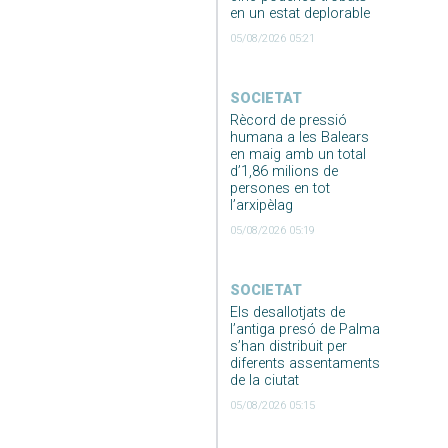
en un estat deplorable
05/08/2026 05:21
SOCIETAT
Rècord de pressió
humana a les Balears
en maig amb un total
d’1,86 milions de
persones en tot
l’arxipèlag
05/08/2026 05:19
SOCIETAT
Els desallotjats de
l’antiga presó de Palma
s’han distribuit per
diferents assentaments
de la ciutat
05/08/2026 05:15