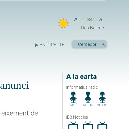
29°C
34°
26°
Illes Balears
▶ EN DIRECTE
A la carta
’anunci
informatius ràdio
MATÍ
MIGDIA
VESPRE
 creixement de
IB3 Noticies