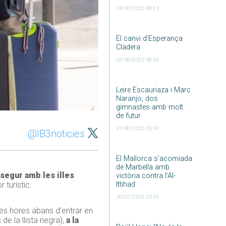
04/08/2026 08:24
El canvi d’Esperança
Cladera
02/08/2026 08:43
Leire Escauriaza i Marc
Naranjo, dos
gimnastes amb molt
de futur
01/08/2026 05:59
@IB3noticies
El Mallorca s’acomiada
de Marbella amb
 segur amb les illes
victòria contra l’Al-
 turístic.
Ittihad
30/07/2026 03:56
ues hores abans d’entrar en
e la llista negra),
a la