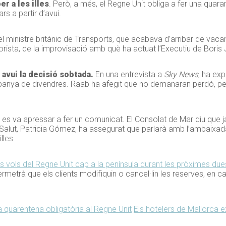
r a les illes
. Però, a més, el Regne Unit obliga a fer una quar
rs a partir d’avui.
t el ministre britànic de Transports, que acabava d’arribar de va
orista, de la improvisació amb què ha actuat l’Executiu de Boris
t avui la decisió sobtada.
En una entrevista a
Sky News
, ha exp
anya de divendres. Raab ha afegit que no demanaran perdó, perq
es va apressar a fer un comunicat. El Consolat de Mar diu que ja 
 Salut, Patricia Gómez, ha assegurat que parlarà amb l’ambaixa
lles.
els vols del Regne Unit cap a la península durant les pròximes d
metrà que els clients modifiquin o cancel·lin les reserves, en ca
a quarentena obligatòria al Regne Unit
Els hotelers de Mallorca 