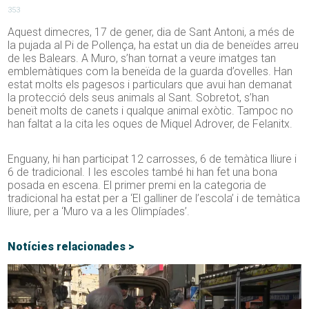
353
Aquest dimecres, 17 de gener, dia de Sant Antoni, a més de
la pujada al Pi de Pollença, ha estat un dia de beneïdes arreu
de les Balears. A Muro, s’han tornat a veure imatges tan
emblemàtiques com la beneïda de la guarda d’ovelles. Han
estat molts els pagesos i particulars que avui han demanat
la protecció dels seus animals al Sant. Sobretot, s’han
beneït molts de canets i qualque animal exòtic. Tampoc no
han faltat a la cita les oques de Miquel Adrover, de Felanitx.
Enguany, hi han participat 12 carrosses, 6 de temàtica lliure i
6 de tradicional. I les escoles també hi han fet una bona
posada en escena. El primer premi en la categoria de
tradicional ha estat per a ‘El galliner de l’escola’ i de temàtica
lliure, per a ‘Muro va a les Olimpíades’.
Notícies relacionades >