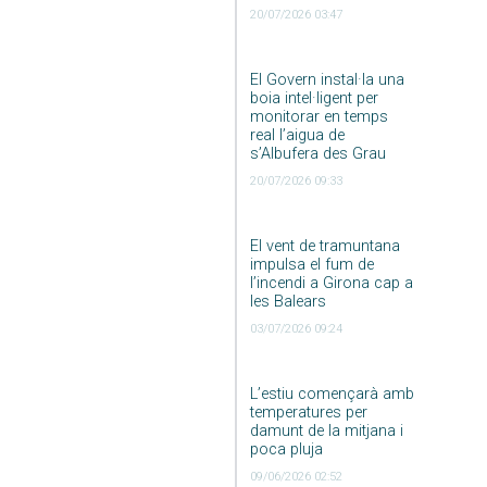
20/07/2026 03:47
El Govern instal·la una
boia intel·ligent per
monitorar en temps
real l’aigua de
s’Albufera des Grau
20/07/2026 09:33
El vent de tramuntana
impulsa el fum de
l’incendi a Girona cap a
les Balears
03/07/2026 09:24
L’estiu començarà amb
temperatures per
damunt de la mitjana i
poca pluja
09/06/2026 02:52