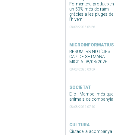
Formentera produeixen
un 50% més de raïm
gràcies a les pluges de
l’hivern
08/08/2026 08:26
MICROINFORMATIUS
RESUM IB3 NOTÍCIES
CAP DE SETMANA
MIGDIA 08/08/2026
08/08/2026 03:09
SOCIETAT
Elio i Mambo, més que
animals de companyia
08/08/2026 07:40
CULTURA
Ciutadella acompanya