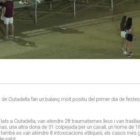
de Ciutadella fan un balanç molt positiu del primer dia de festes i
ats a Ciutadella, van atendre 28 traumatismes lleus i van trasllad
nas, una altra dona de 31 colpejada per un cavall, un home de 1
it, també es van atendre 8 intoxicacions etíliques; els casos més
e salut.