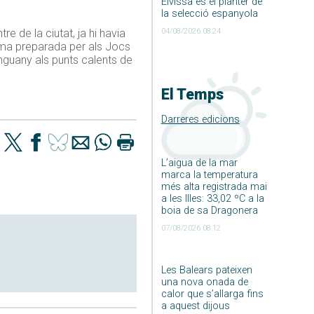
Eivissa és el planter de
la selecció espanyola
04/08/2026 08:24
e de la ciutat, ja hi havia
rima preparada per als Jocs
 enguany als punts calents de
El Temps
Darreres edicions
L’aigua de la mar
marca la temperatura
més alta registrada mai
a les Illes: 33,02 ºC a la
boia de sa Dragonera
07/08/2026 08:12
Les Balears pateixen
una nova onada de
calor que s’allarga fins
a aquest dijous