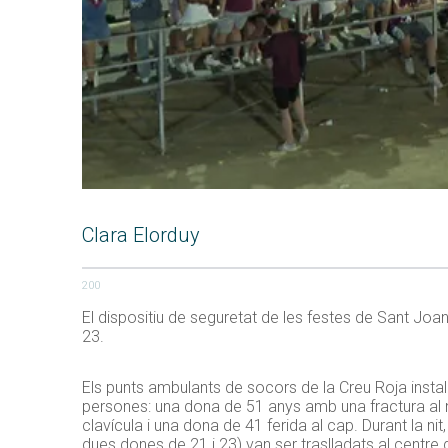
Clara Elorduy
200
El dispositiu de seguretat de les festes de Sant Joan 
23.
Els punts ambulants de socors de la Creu Roja instal·l
persones: una dona de 51 anys amb una fractura al 
clavícula i una dona de 41 ferida al cap. Durant la n
dues dones de 21 i 23) van ser traslladats al centre d