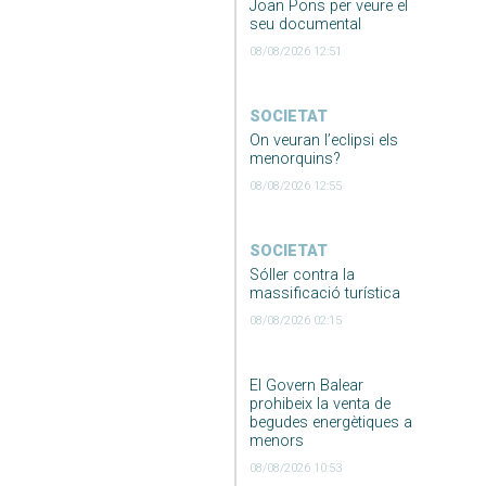
Joan Pons per veure el
seu documental
08/08/2026 12:51
SOCIETAT
On veuran l’eclipsi els
menorquins?
08/08/2026 12:55
SOCIETAT
Sóller contra la
massificació turística
08/08/2026 02:15
El Govern Balear
prohibeix la venta de
begudes energètiques a
menors
08/08/2026 10:53