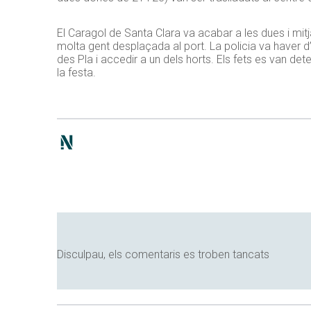
El Caragol de Santa Clara va acabar a les dues i mitja
molta gent desplaçada al port. La policia va haver 
des Pla i accedir a un dels horts. Els fets es van det
la festa.
Disculpau, els comentaris es troben tancats