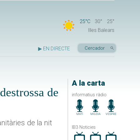
25°C
30°
25°
Illes Balears
▶ EN DIRECTE
A la carta
 destrossa de
informatius ràdio
MATÍ
MIGDIA
VESPRE
itàries de la nit
IB3 Noticies