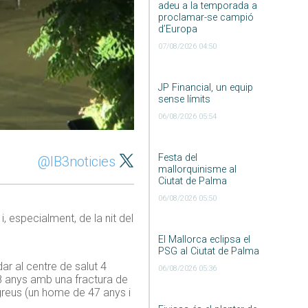
adeu a la temporada a
proclamar-se campió
d’Europa
07/08/2026 04:50
JP Financial, un equip
sense límits
06/08/2026 05:54
Festa del
@IB3noticies
mallorquinisme al
Ciutat de Palma
06/08/2026 05:50
, especialment, de la nit del
El Mallorca eclipsa el
PSG al Ciutat de Palma
ar al centre de salut 4
06/08/2026 05:36
8 anys amb una fractura de
 greus (un home de 47 anys i