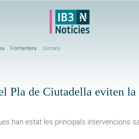
ssa
Formentera
Sumaris
l Pla de Ciutadella eviten la
es han estat les principals intervencions san